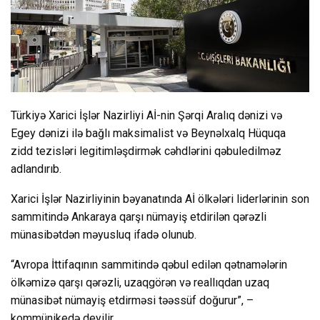
Türkiyə Xarici İşlər Nazirliyi Aİ-nin Şərqi Aralıq dənizi və
Egey dənizi ilə bağlı maksimalist və Beynəlxalq Hüquqa
zidd tezisləri legitimləşdirmək cəhdlərini qəbuledilməz
adlandırıb.
Xarici İşlər Nazirliyinin bəyanatında Aİ ölkələri liderlərinin son
sammitində Ankaraya qarşı nümayiş etdirilən qərəzli
münasibətdən məyusluq ifadə olunub.
“Avropa İttifaqının sammitində qəbul edilən qətnamələrin
ölkəmizə qarşı qərəzli, uzaqgörən və reallıqdan uzaq
münasibət nümayiş etdirməsi təəssüf doğurur”, –
kommünikedə deyilir.