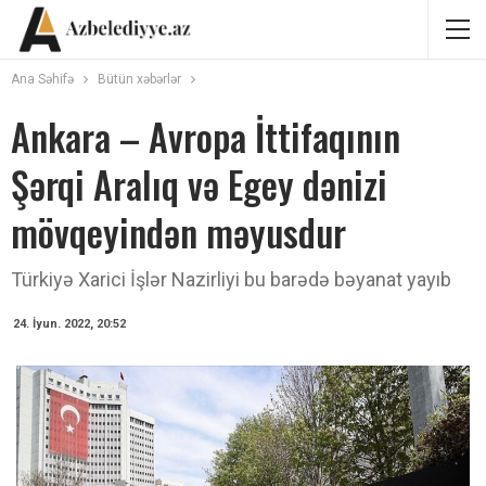
Ana Səhifə
Bütün xəbərlər
Ankara – Avropa İttifaqının
Şərqi Aralıq və Egey dənizi
mövqeyindən məyusdur
Türkiyə Xarici İşlər Nazirliyi bu barədə bəyanat yayıb
24. İyun. 2022, 20:52