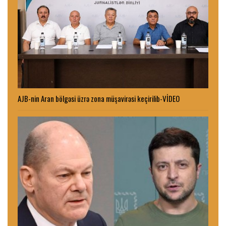
AJB-nin Aran bölgəsi üzrə zona müşavirəsi keçirilib-VİDEO