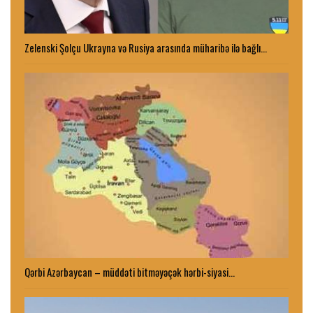
Zelenski Şolçu Ukrayna və Rusiya arasında müharibə ilə bağlı…
Qərbi Azərbaycan – müddəti bitməyəçək hərbi-siyasi…