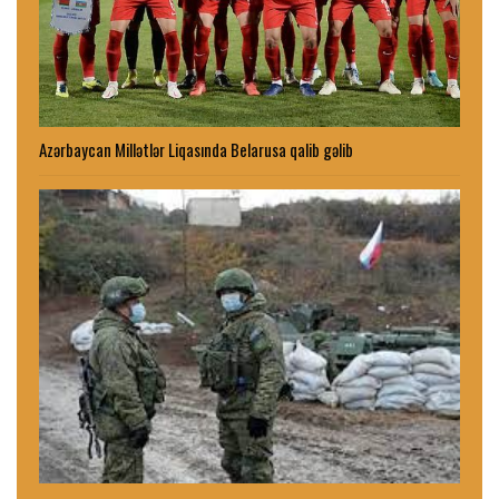
Azərbaycan Millətlər Liqasında Belarusa qalib gəlib