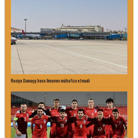
Rusiya Dəməşq hava limanını mühafizə etmədi