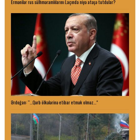
Ermənilər rus sülhməramlılarını Laçında niyə atəşə tutdular?
Ərdoğan: “…Qərb ölkələrinə etibar etmək olmaz…”