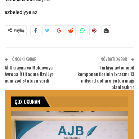
azbelediyye.az
Paylaş
ÖNCƏKI XƏBƏR
NÖVBƏTI XƏBƏR
Aİ Ukrayna və Moldovaya
Türkiyə avtomobil
Avropa İttifaqına üzvlüyə
komponentlərinin ixracını 13
namizəd statusu verdi
milyard dollara çatdırmağı
planlaşdırır
ÇOX OXUNAN