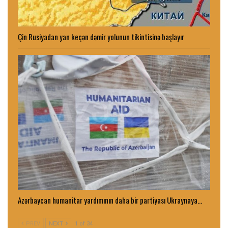
Çin Rusiyadan yan keçən dəmir yolunun tikintisinə başlayır
Azərbaycan humanitar yardımının daha bir partiyası Ukraynaya…
PREV
NEXT
1 of 34