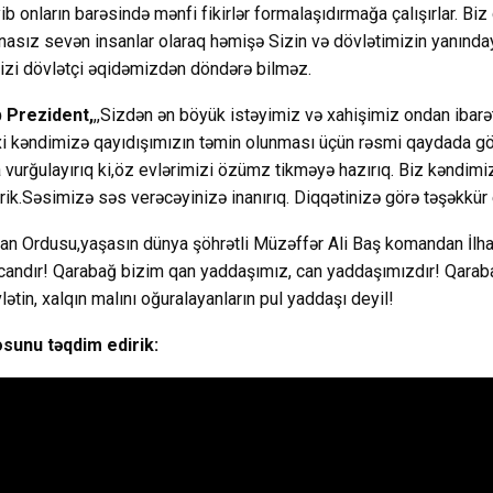
əyib onların barəsində mənfi fikirlər formalaşıdırmağa çalışırlar. Biz
asız sevən insanlar olaraq həmişə Sizin və dövlətimizin yanınday
bizi dövlətçi əqidəmizdən döndərə bilməz.
 Prezident,
,,Sizdən ən böyük istəyimiz və xahişimiz ondan ibarət
i kəndimizə qayıdışımızın təmin olunması üçün rəsmi qaydada gö
 vurğulayırıq ki,öz evlərimizi özümz tikməyə hazırıq. Biz kəndimiz
rik.Səsimizə səs verəcəyinizə inanırıq. Diqqətinizə görə təşəkkür 
an Ordusu,yaşasın dünya şöhrətli Müzəffər Ali Baş komandan İlh
andır! Qarabağ bizim qan yaddaşımız, can yaddaşımızdır! Qarab
ətin, xalqın malını oğuralayanların pul yaddaşı deyil!
sunu təqdim edirik: