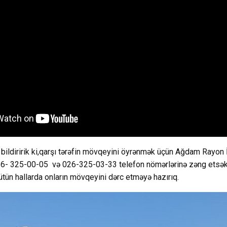
bildiririk ki,qarşı tərəfin mövqeyini öyrənmək üçün Ağdam Rayon 
26- 325-00-05 və 026-325-03-33 telefon nömərlərinə zəng etsək
ütün hallarda onların mövqeyini dərc etməyə hazırıq.