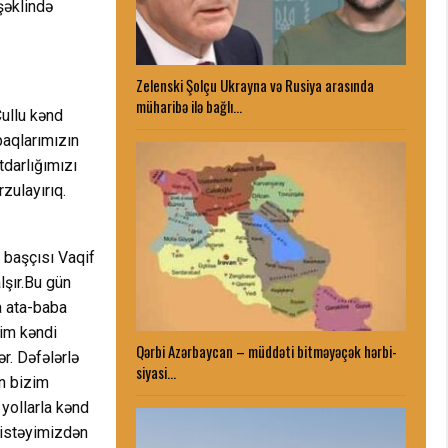
şəklində
Zelenski Şolçu Ukrayna və Rusiya arasında
müharibə ilə bağlı…
ullu kənd
paqlarımızın
tdarlığımızı
zulayırıq.
 başçısı Vaqif
lşır.Bu gün
a ata-baba
zim kəndi
Qərbi Azərbaycan – müddəti bitməyəçək hərbi-
r. Dəfələrlə
siyasi…
n bizim
yollarla kənd
 istəyimizdən