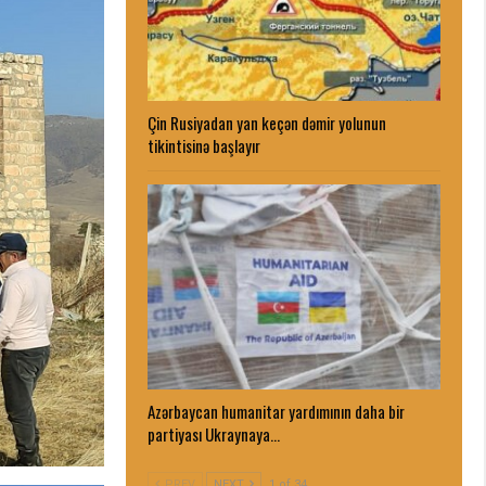
Çin Rusiyadan yan keçən dəmir yolunun
tikintisinə başlayır
Azərbaycan humanitar yardımının daha bir
partiyası Ukraynaya…
PREV
NEXT
1 of 34