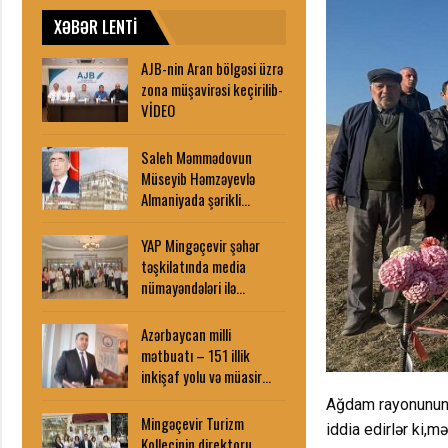
XƏBƏR LENTİ
AJB-nin Aran bölgəsi üzrə
zona müşavirəsi keçirilib-
VİDEO
Saleh Məmmədovun
Müseyib Həmzəyevlə
Almaniyada şərikli…
YAP Mingəçevir şəhər
təşkilatında media
nümayəndələri ilə…
Azərbaycan milli
mətbuatı – 151 illik
inkişaf yolu və müasir…
Ağdam rayonunun Ç
Mingəçevir Turizm
iddia edirlər ki,
Kollecinin direktoru