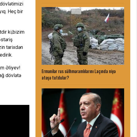
 dövlətimizi
ıq. Heç bir
dir ki,bizim
stəriş
in tarixdən
edirik.
am Əliyev!
Ermənilər rus sülhməramlılarını Laçında niyə
ağ dövlətə
atəşə tutdular?