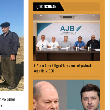
ÇOX OXUNAN
AJB-nin Aran bölgəsi üzrə zona müşavirəsi
keçirilib-VİDEO
 və onlar
al