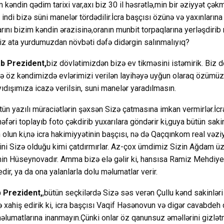
m kəndin qədim tarixi var,axı biz 30 il həsrətlə,min bir əziyyət çə
indi bizə süni manelər tördədilir.İcra başçısı özünə və yaxınları
rını bizim kəndin ərazisinə,oranın munbit torpaqlarına yerləşdirib
z ata yurdumuzdan növbəti dəfə didərgin salınmalıyıq?
 Prezident,
biz dövlətimizdən bizə ev tikməsini istəmirik. Biz 
 öz kəndimizdə evlərimizi verilən layihəyə uyğun olaraq özümüz 
yıdışımıza icazə verilsin, suni manelər yaradılmasın.
tün yazılı müraciətlərin şəxsən Sizə çatmasına imkan vermirlər.İcr
fəri toplayıb foto çəkdirib yuxarılara göndərir ki,guya bütün sakin
olun ki,nə icra hakimiyyətinin başçısı, nə də Qaçqınkom real vəziy
ərini Sizə olduğu kimi çatdırmırlar. Az-çox ümdimiz Sizin Ağdam ü
n Hüseynovadır. Amma bizə elə gəlir ki, hansısa Ramiz Mehdiyev
edir, ya da ona yalanlarla dolu məlumatlar verir.
 Prezident,
,bütün seçkilərdə Sizə səs verən Çullu kənd sakinləri
xahiş edirik ki, icra başçısı Vaqif Həsənovun və digər cavabdeh 
əlumatlarına inanmayın.Çünki onlar öz qanunsuz əməllərini gizl