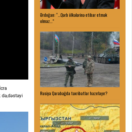
Ərdoğan: “…Qərb ölkələrinə etibar etmək
olmaz…”
İcra
Rusiya Qarabağda təxribatlar hazırlayır?
 də,dəstəyi