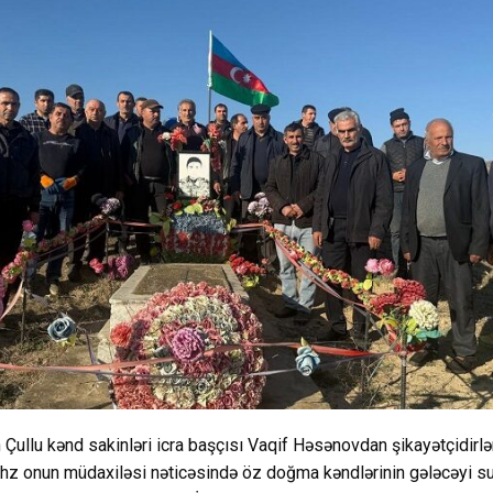
ullu kənd sakinləri icra başçısı Vaqif Həsənovdan şikayətçidirlər
məhz onun müdaxiləsi nəticəsində öz doğma kəndlərinin gələcəyi su