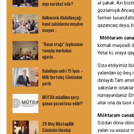
əl çəkək. Axı bizi
niyə narahat edir?
gözləmişik.Ancaq 
Kəlbəcərin Abdullauşağı
fermer təsərüfatla
kənd sakinlərinə meydan
qazancaq deyə, bi
oxuyan…
Möhtərəm cənab
“Rəsm otağı” layihəsinin
kömək məqsədi ilə
tanışlıq mərhələsi
Yetər ki, oraya qa
uğurla…
Sizə etdiyimiz bü
Bələdiyyə sədri 15 İyun –
yalandan üç-beş nə
Milli Qurtuluş Günündən
dinləyib.Tam əmin 
yazdı
sakinlərin istəkl
nümayəndəniz Emi
MÜTDA müəllimə qarşı
əllər ona da təsir 
qanun pozuntusu edib!?
Möhtərəm cənab
Sizdən dönə-dönə 
28 May Müstəqillik
Gününün İdeoloji
yalan və əsasız m