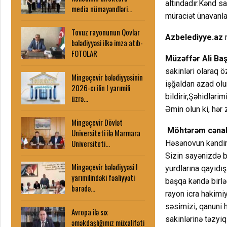
altındadır.Kənd s
media nümayəndləri…
müraciət ünavanlay
Tovuz rayonunun Qovlar
Azbelediyye.az
r
bələdiyyəsi ilkə imza atıb-
FOTOLAR
Müzəffər Ali Ba
sakinləri olaraq 
Mingəçevir bələdiyyəsinin
işğaldan azad olu
2026-cı ilin I yarımili
bildirir,Şəhidləri
üzrə…
Əmin olun ki, hər
Mingəçevir Dövlət
Möhtərəm cənab
Universiteti ilə Marmara
Universiteti…
Həsənovun kəndimiz
Sizin sayənizdə b
Mingəçevir bələdiyyəsi I
yurdlarına qayıdı
yarımilindəki fəaliyyəti
başqa kəndə birləş
barədə…
rayon icra hakimi
səsimizi, qanuni 
Avropa ilə sıx
sakinlərinə təzyi
əməkdaşlığımız müxalifəti