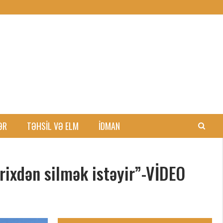
ƏR
TƏHSIL VƏ ELM
İDMAN
arixdən silmək istəyir”-VİDEO