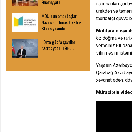
Əhəmiyyəti
ilə insanları şərl
ürəkdən və təmənn
MDU-nun əməkdaşları
təxribatçı qüvvə 
Naxçıvan Günəş Elektrik
Stansiyasında…
Möhtərəm cənab
öz doğma və tarix
“Orta güc”ə çevrilən
verəsiniz.Bir daha
Azərbaycan-TƏHLİL
silinməsini istəmi
Yaşasın Azərbayc
Qarabağ Azərbayc
xəyanət edən, dövl
Müraciətin video