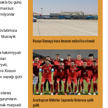
kməklə bu günü
na məxsus
 milyonlar
dövlətimizə
tikəcəyik.
Rusiya Dəməşq hava limanını mühafizə etmədi
a hakimiyyəti
ləri
yəti,
zrə Xüsusi
 sayağı gizli
 olaraq
qurumların
Azərbaycan Millətlər Liqasında Belarusa qalib
gəlib
ətmək məqsədi