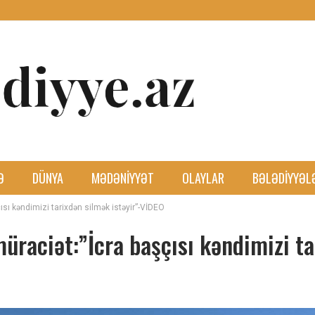
Ə
DÜNYA
MƏDƏNIYYƏT
OLAYLAR
BƏLƏDIYYƏL
ısı kəndimizi tarixdən silmək istəyir”-VİDEO
üraciət:”İcra başçısı kəndimizi t