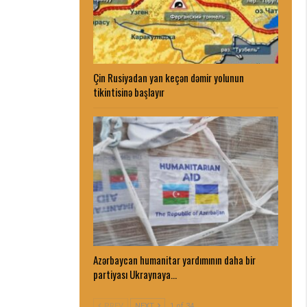
Çin Rusiyadan yan keçən dəmir yolunun
tikintisinə başlayır
Azərbaycan humanitar yardımının daha bir
partiyası Ukraynaya…
PREV
NEXT
1 of 34