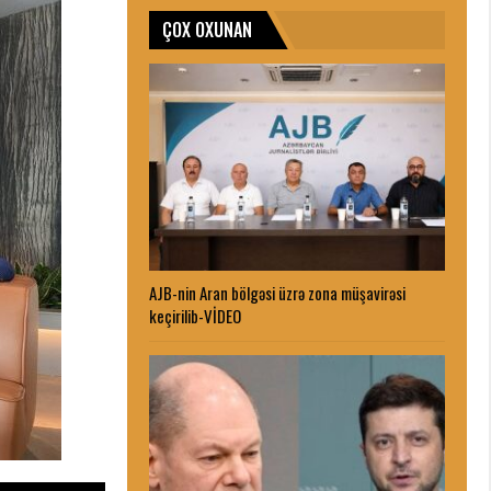
ÇOX OXUNAN
AJB-nin Aran bölgəsi üzrə zona müşavirəsi
keçirilib-VİDEO