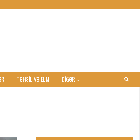
ƏR
TƏHSIL VƏ ELM
DİGƏR