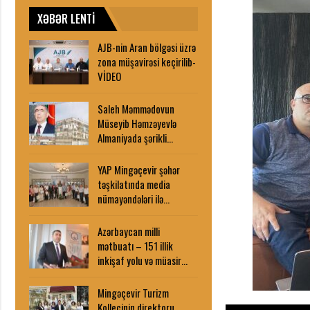
XƏBƏR LENTİ
AJB-nin Aran bölgəsi üzrə
zona müşavirəsi keçirilib-
VİDEO
Saleh Məmmədovun
Müseyib Həmzəyevlə
Almaniyada şərikli…
YAP Mingəçevir şəhər
təşkilatında media
nümayəndələri ilə…
Azərbaycan milli
mətbuatı – 151 illik
inkişaf yolu və müasir…
Mingəçevir Turizm
Kollecinin direktoru