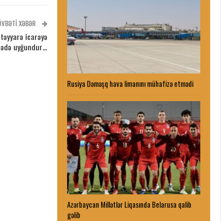
ÖVBƏTI XƏBƏR
əyyarə icarəyə
sədə uyğundur…
Rusiya Dəməşq hava limanını mühafizə etmədi
Azərbaycan Millətlər Liqasında Belarusa qalib
gəlib