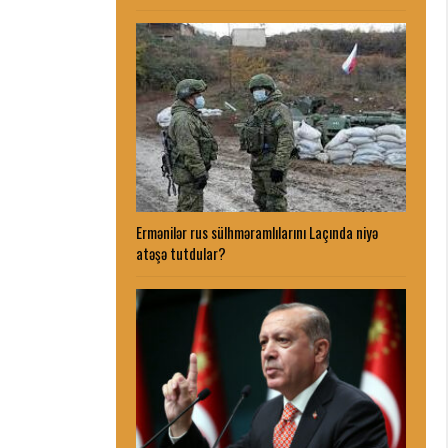
Ermənilər rus sülhməramlılarını Laçında niyə
atəşə tutdular?