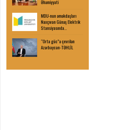
Əhəmiyyəti
MDU-nun əməkdaşları
Naxçıvan Günəş Elektrik
Stansiyasında…
“Orta güc”ə çevrilən
Azərbaycan-TƏHLİL