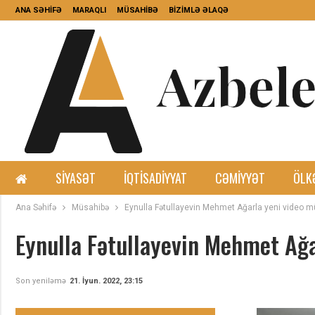
ANA SƏHİFƏ
MARAQLI
MÜSAHİBƏ
BİZİMLƏ ƏLAQƏ
SIYASƏT
İQTISADIYYAT
CƏMIYYƏT
ÖLK
Ana Səhifə
Müsahibə
Eynulla Fətullayevin Mehmet Ağarla yeni video m
Eynulla Fətullayevin Mehmet Ağa
Son yeniləmə
21. İyun. 2022, 23:15