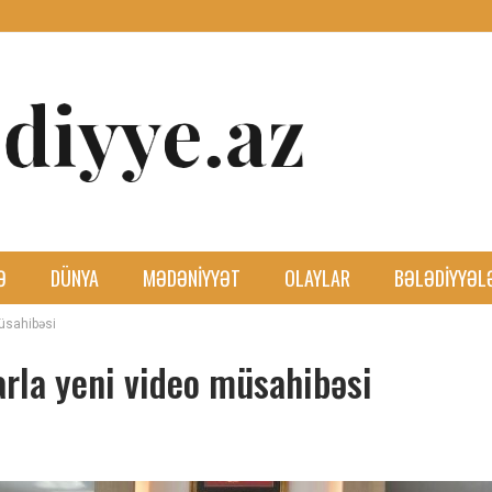
Ə
DÜNYA
MƏDƏNIYYƏT
OLAYLAR
BƏLƏDIYYƏL
üsahibəsi
rla yeni video müsahibəsi