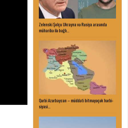
Zelenski Şolçu Ukrayna və Rusiya arasında
müharibə ilə bağlı…
Qərbi Azərbaycan – müddəti bitməyəçək hərbi-
siyasi…