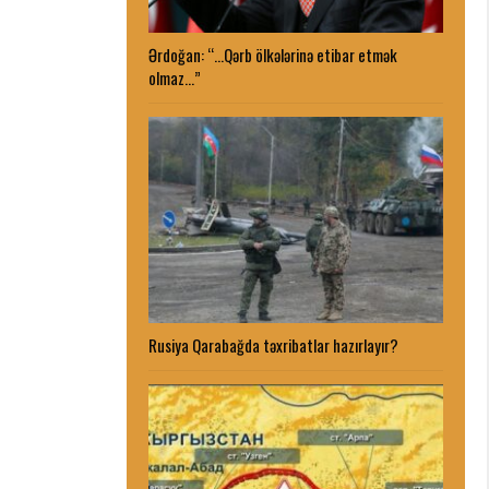
Ərdoğan: “…Qərb ölkələrinə etibar etmək
olmaz…”
Rusiya Qarabağda təxribatlar hazırlayır?