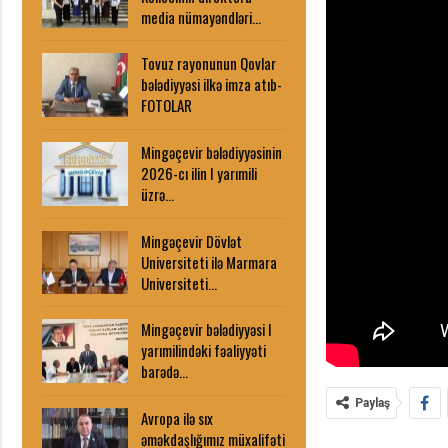
media nümayəndləri…
Tovuz rayonunun Qovlar
bələdiyyəsi ilkə imza atıb-
FOTOLAR
Mingəçevir bələdiyyəsinin
2026-cı ilin I yarımili
üzrə…
Mingəçevir Dövlət
Universiteti ilə Marmara
Universiteti…
Mingəçevir bələdiyyəsi I
yarımilindəki fəaliyyəti
barədə…
Paylaş
Avropa ilə sıx
əməkdaşlığımız müxalifəti