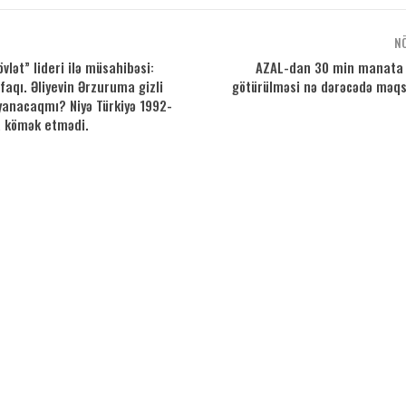
N
vlət” lideri ilə müsahibəsi:
AZAL-dan 30 min manata t
ifaqı. Əliyevin Ərzuruma gizli
götürülməsi nə dərəcədə məq
yanacaqmı? Niyə Türkiyə 1992-
a kömək etmədi.