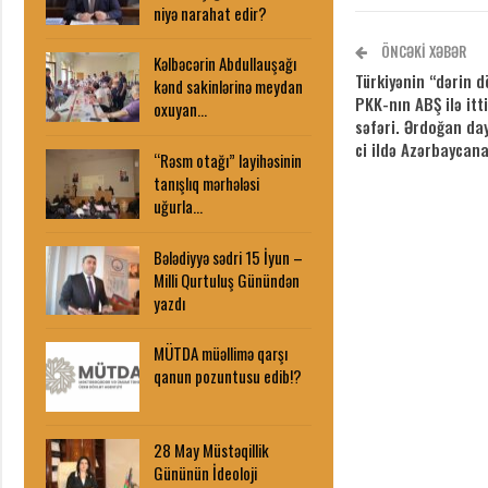
niyə narahat edir?
ÖNCƏKI XƏBƏR
Kəlbəcərin Abdullauşağı
Türkiyənin “dərin dö
kənd sakinlərinə meydan
PKK-nın ABŞ ilə itt
oxuyan…
səfəri. Ərdoğan da
ci ildə Azərbaycan
“Rəsm otağı” layihəsinin
tanışlıq mərhələsi
uğurla…
Bələdiyyə sədri 15 İyun –
Milli Qurtuluş Günündən
yazdı
MÜTDA müəllimə qarşı
qanun pozuntusu edib!?
28 May Müstəqillik
Gününün İdeoloji