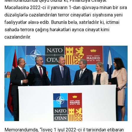
Memorandumda qeyd olunur ki, Finlandiya Cinayət
Məcəlləsinə 2022-ci il yanvarın 1-dən qüvvəyə minən bir sıra
düzəlişlərlə cəzalandırılan terror cinayətləri siyahısına yeni
fəaliyyətlər əlavə edib. Bununla belə, xatırladılır ki, ictimai
sahədə terrora çağırış hərəkətləri ayrıca cinayət kimi
cəzalandırılır.
Memorandumda, “İsveç 1 iyul 2022-ci il tarixindən etibarən