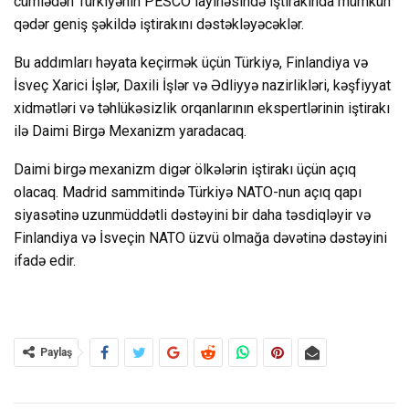
cümlədən Türkiyənin PESCO layihəsində iştirakında mümkün
qədər geniş şəkildə iştirakını dəstəkləyəcəklər.
Bu addımları həyata keçirmək üçün Türkiyə, Finlandiya və
İsveç Xarici İşlər, Daxili İşlər və Ədliyyə nazirlikləri, kəşfiyyat
xidmətləri və təhlükəsizlik orqanlarının ekspertlərinin iştirakı
ilə Daimi Birgə Mexanizm yaradacaq.
Daimi birgə mexanizm digər ölkələrin iştirakı üçün açıq
olacaq. Madrid sammitində Türkiyə NATO-nun açıq qapı
siyasətinə uzunmüddətli dəstəyini bir daha təsdiqləyir və
Finlandiya və İsveçin NATO üzvü olmağa dəvətinə dəstəyini
ifadə edir.
Paylaş