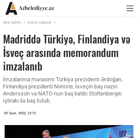
Ana Səhifə
Bütün xəbərlər
Madriddə Türkiyə, Finlandiya və
İsveç arasında memorandum
imzalanıb
İmzalanma mərasimi Türkiyə prezidenti Ərdoğan,
Finlandiya prezidenti Niiniste, İsveçin baş naziri
Andersson və NATO-nun baş katibi Stoltenberqin
iştirakı ilə baş tutub.
29. İyun. 2022, 12:12