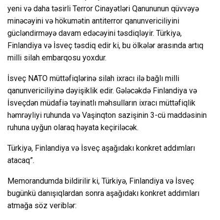
yeni və daha təsirli Terror Cinayətləri Qanununun qüvvəyə
minəcəyini və hökumətin antiterror qanunvericiliyini
gücləndirməyə davam edəcəyini təsdiqləyir. Türkiyə,
Finlandiya və İsveç təsdiq edir ki, bu ölkələr arasında artıq
milli silah embarqosu yoxdur.
İsveç NATO müttəfiqlərinə silah ixracı ilə bağlı milli
qanunvericiliyinə dəyişiklik edir. Gələcəkdə Finlandiya və
İsveçdən müdafiə təyinatlı məhsulların ixracı müttəfiqlik
həmrəyliyi ruhunda və Vaşinqton sazişinin 3-cü maddəsinin
ruhuna uyğun olaraq həyata keçiriləcək.
Türkiyə, Finlandiya və İsveç aşağıdakı konkret addımları
atacaq”.
Memorandumda bildirilir ki, Türkiyə, Finlandiya və İsveç
bugünkü danışıqlardan sonra aşağıdakı konkret addımları
atmağa söz veriblər: