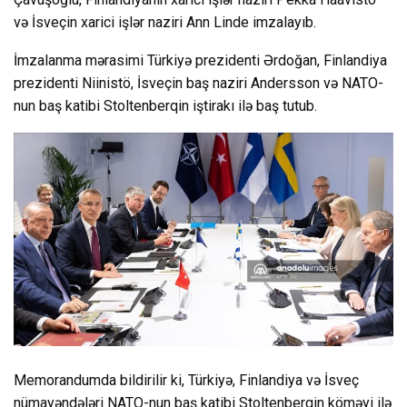
və İsveçin xarici işlər naziri Ann Linde imzalayıb.
İmzalanma mərasimi Türkiyə prezidenti Ərdoğan, Finlandiya
prezidenti Niinistö, İsveçin baş naziri Andersson və NATO-
nun baş katibi Stoltenberqin iştirakı ilə baş tutub.
Memorandumda bildirilir ki, Türkiyə, Finlandiya və İsveç
nümayəndələri NATO-nun baş katibi Stoltenberqin köməyi ilə