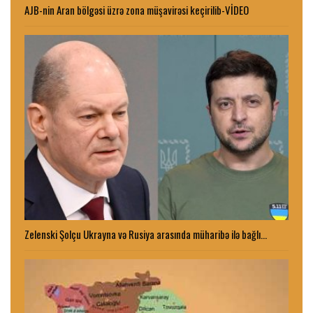
AJB-nin Aran bölgəsi üzrə zona müşavirəsi keçirilib-VİDEO
Zelenski Şolçu Ukrayna və Rusiya arasında müharibə ilə bağlı…