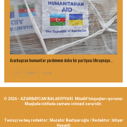
Azərbaycan humanitar yardımının daha bir partiyası Ukraynaya…
PREV
NEXT
1 of 34
© 2026 - AZƏRBAYCAN BƏLƏDİYYƏSİ. Müəllif hüquqları qorunur.
Məqlədə istifadə zamanı istinad zəruridir.
Təsisçi və baş redaktor: Məzahir Bəxtiyaroğlu / Redaktor: İxtiyar
Həsənli