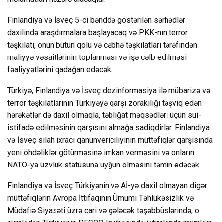
Finlandiya və İsveç 5-ci bənddə göstərilən sərhədlər
daxilində araşdırmalara başlayacaq və PKK-nın terror
təşkilatı, onun bütün qolu və cəbhə təşkilatları tərəfindən
maliyyə vəsaitlərinin toplanması və işə cəlb edilməsi
fəaliyyətlərini qadağan edəcək.
Türkiyə, Finlandiya və İsveç dezinformasiya ilə mübarizə və
terror təşkilatlarının Türkiyəyə qarşı zorakılığı təşviq edən
hərəkətlər də daxil olmaqla, təbliğat məqsədləri üçün sui-
istifadə edilməsinin qarşısını almağa sadiqdirlər. Finlandiya
və İsveç silah ixracı qanunvericiliyinin müttəfiqlər qarşısında
yeni öhdəliklər götürməsinə imkan verməsini və onların
NATO-ya üzvlük statusuna uyğun olmasını təmin edəcək.
Finlandiya və İsveç Türkiyənin və Aİ-yə daxil olmayan digər
müttəfiqlərin Avropa İttifaqının Ümumi Təhlükəsizlik və
Müdafiə Siyasəti üzrə cari və gələcək təşəbbüslərində, o