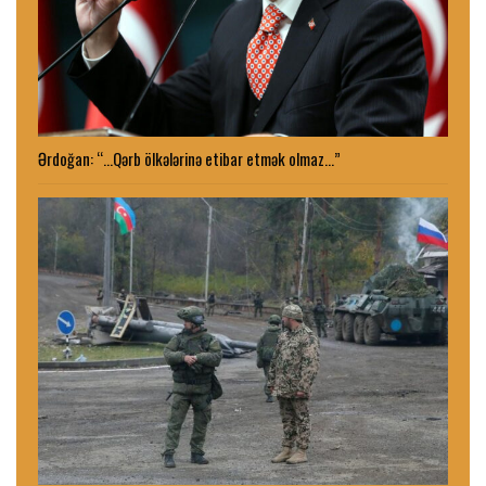
Ərdoğan: “…Qərb ölkələrinə etibar etmək olmaz…”