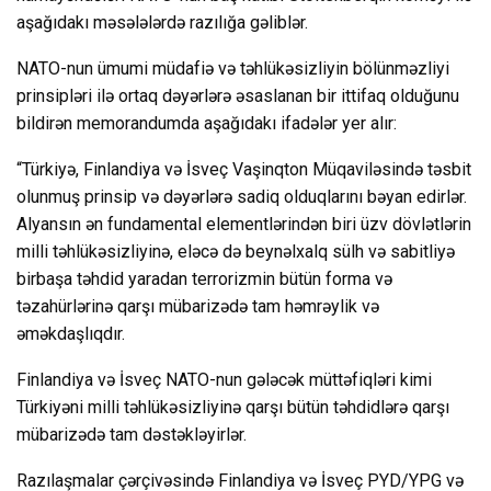
aşağıdakı məsələlərdə razılığa gəliblər.
NATO-nun ümumi müdafiə və təhlükəsizliyin bölünməzliyi
prinsipləri ilə ortaq dəyərlərə əsaslanan bir ittifaq olduğunu
bildirən memorandumda aşağıdakı ifadələr yer alır:
“Türkiyə, Finlandiya və İsveç Vaşinqton Müqaviləsində təsbit
olunmuş prinsip və dəyərlərə sadiq olduqlarını bəyan edirlər.
Alyansın ən fundamental elementlərindən biri üzv dövlətlərin
milli təhlükəsizliyinə, eləcə də beynəlxalq sülh və sabitliyə
birbaşa təhdid yaradan terrorizmin bütün forma və
təzahürlərinə qarşı mübarizədə tam həmrəylik və
əməkdaşlıqdır.
Finlandiya və İsveç NATO-nun gələcək müttəfiqləri kimi
Türkiyəni milli təhlükəsizliyinə qarşı bütün təhdidlərə qarşı
mübarizədə tam dəstəkləyirlər.
Razılaşmalar çərçivəsində Finlandiya və İsveç PYD/YPG və