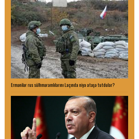
Ermənilər rus sülhməramlılarını Laçında niyə atəşə tutdular?