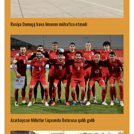
Rusiya Dəməşq hava limanını mühafizə etmədi
Azərbaycan Millətlər Liqasında Belarusa qalib gəlib