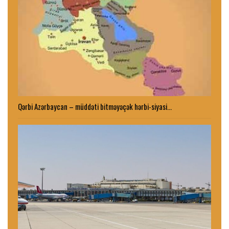
Qərbi Azərbaycan – müddəti bitməyəçək hərbi-siyasi…