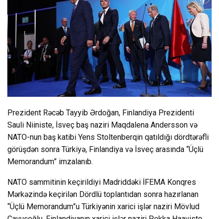
Prezident Rəcəb Tayyib Ərdoğan, Finlandiya Prezidenti
Sauli Niiniste, İsveç baş naziri Maqdalena Andersson və
NATO-nun baş katibi Yens Stoltenberqin qatıldığı dördtərəfli
görüşdən sonra Türkiyə, Finlandiya və İsveç arasında “Üçlü
Memorandum” imzalanıb.
NATO sammitinin keçirildiyi Madriddəki İFEMA Konqres
Mərkəzində keçirilən Dördlü toplantıdan sonra hazırlanan
“Üçlü Memorandum”u Türkiyənin xarici işlər naziri Mövlud
Çavuşoğlu, Finlandiyanın xarici işlər naziri Pekka Haavisto