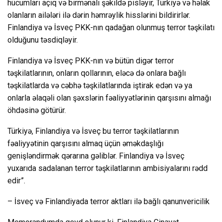
hücumları açıq və birmənalı şəkildə pisləyir, Türkiyə və həlak
olanların ailələri ilə dərin həmrəylik hisslərini bildirirlər.
Finlandiya və İsveç PKK-nın qadağan olunmuş terror təşkilatı
olduğunu təsdiqləyir.
Finlandiya və İsveç PKK-nın və bütün digər terror
təşkilatlarının, onların qollarının, eləcə də onlara bağlı
təşkilatlarda və cəbhə təşkilatlarında iştirak edən və ya
onlarla əlaqəli olan şəxslərin fəaliyyətlərinin qarşısını almağı
öhdəsinə götürür.
Türkiyə, Finlandiya və İsveç bu terror təşkilatlarının
fəaliyyətinin qarşısını almaq üçün əməkdaşlığı
genişləndirmək qərarına gəliblər. Finlandiya və İsveç
yuxarıda sadalanan terror təşkilatlarının ambisiyalarını rədd
edir”.
– İsveç və Finlandiyada terror aktları ilə bağlı qanunvericilik