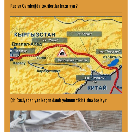
Rusiya Qarabağda təxribatlar hazırlayır?
Çin Rusiyadan yan keçən dəmir yolunun tikintisinə başlayır