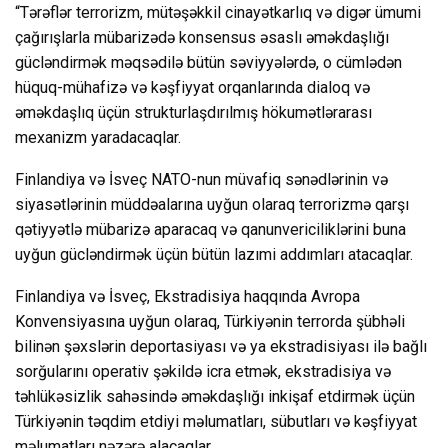
“Tərəflər terrorizm, mütəşəkkil cinayətkarlıq və digər ümumi
çağırışlarla mübarizədə konsensus əsaslı əməkdaşlığı
gücləndirmək məqsədilə bütün səviyyələrdə, o cümlədən
hüquq-mühafizə və kəşfiyyat orqanlarında dialoq və
əməkdaşlıq üçün strukturlaşdırılmış hökumətlərarası
mexanizm yaradacaqlar.
Finlandiya və İsveç NATO-nun müvafiq sənədlərinin və
siyasətlərinin müddəalarına uyğun olaraq terrorizmə qarşı
qətiyyətlə mübarizə aparacaq və qanunvericiliklərini buna
uyğun gücləndirmək üçün bütün lazımi addımları atacaqlar.
Finlandiya və İsveç, Ekstradisiya haqqında Avropa
Konvensiyasına uyğun olaraq, Türkiyənin terrorda şübhəli
bilinən şəxslərin deportasiyası və ya ekstradisiyası ilə bağlı
sorğularını operativ şəkildə icra etmək, ekstradisiya və
təhlükəsizlik sahəsində əməkdaşlığı inkişaf etdirmək üçün
Türkiyənin təqdim etdiyi məlumatları, sübutları və kəşfiyyat
məlumatları nəzərə alacaqlar.