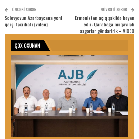
ÖNCƏKI XƏBƏR
NÖVBƏTI XƏBƏR
Solovyovun Azərbaycana yeni
Ermənistan açıq şəkildə bəyan
qarşı təxribatı (video)
edir: Qarabağa müqaviləli
əsgərlər göndəririk – VİDEO
ÇOX OXUNAN