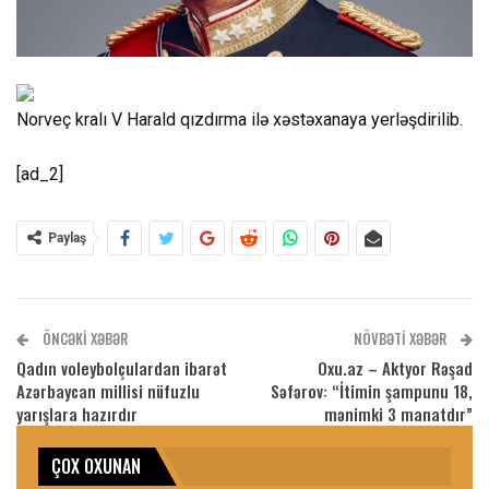
Norveç kralı V Harald qızdırma ilə xəstəxanaya yerləşdirilib.
[ad_2]
Paylaş
ÖNCƏKI XƏBƏR
NÖVBƏTI XƏBƏR
Qadın voleybolçulardan ibarət
Oxu.az – Aktyor Rəşad
Azərbaycan millisi nüfuzlu
Səfərov: “İtimin şampunu 18,
yarışlara hazırdır
mənimki 3 manatdır”
ÇOX OXUNAN