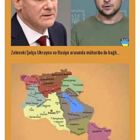
Zelenski Şolçu Ukrayna və Rusiya arasında müharibə ilə bağlı…