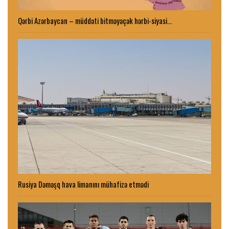
Qərbi Azərbaycan – müddəti bitməyəçək hərbi-siyasi…
Rusiya Dəməşq hava limanını mühafizə etmədi