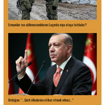
Ermənilər rus sülhməramlılarını Laçında niyə atəşə tutdular?
Ərdoğan: “…Qərb ölkələrinə etibar etmək olmaz…”