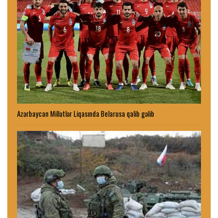
Azərbaycan Millətlər Liqasında Belarusa qalib gəlib