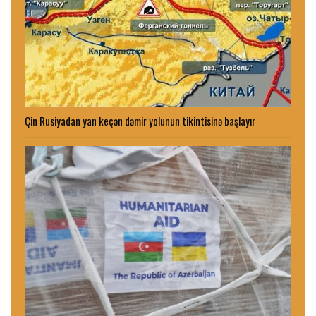
Çin Rusiyadan yan keçən dəmir yolunun tikintisinə başlayır