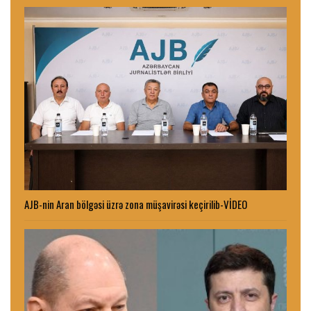
AJB-nin Aran bölgəsi üzrə zona müşavirəsi keçirilib-VİDEO