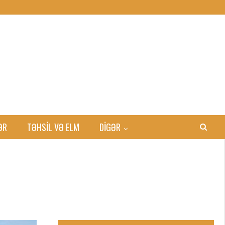
ƏR
TƏHSIL VƏ ELM
DİGƏR