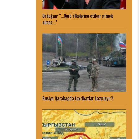
Ərdoğan: “…Qərb ölkələrinə etibar etmək
olmaz…”
Rusiya Qarabağda təxribatlar hazırlayır?