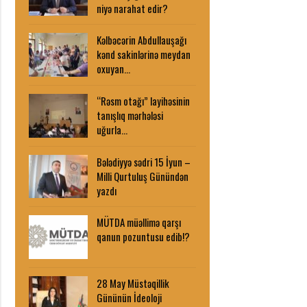
niyə narahat edir?
Kəlbəcərin Abdullauşağı
kənd sakinlərinə meydan
oxuyan…
“Rəsm otağı” layihəsinin
tanışlıq mərhələsi
uğurla…
Bələdiyyə sədri 15 İyun –
Milli Qurtuluş Günündən
yazdı
MÜTDA müəllimə qarşı
qanun pozuntusu edib!?
28 May Müstəqillik
Gününün İdeoloji