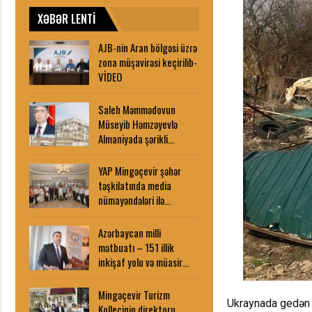
XƏBƏR LENTİ
AJB-nin Aran bölgəsi üzrə
zona müşavirəsi keçirilib-
VİDEO
Saleh Məmmədovun
Müseyib Həmzəyevlə
Almaniyada şərikli…
YAP Mingəçevir şəhər
təşkilatında media
nümayəndələri ilə…
Azərbaycan milli
mətbuatı – 151 illik
inkişaf yolu və müasir…
Mingəçevir Turizm
Ukraynada gedən d
Kollecinin direktoru