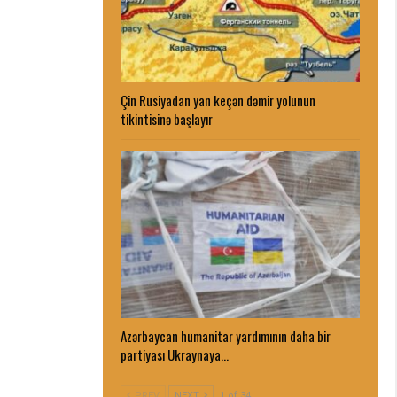
Çin Rusiyadan yan keçən dəmir yolunun
tikintisinə başlayır
Azərbaycan humanitar yardımının daha bir
partiyası Ukraynaya…
PREV
NEXT
1 of 34