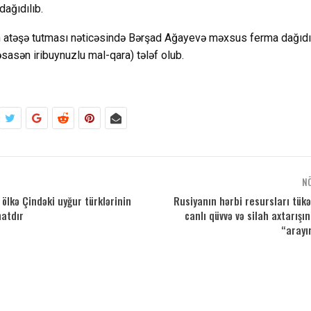
dağıdılıb.
 atəşə tutması nəticəsində Bərşad Ağayevə məxsus ferma dağıdılı
sasən iribuynuzlu mal-qara) tələf olub.
N
ölkə Çindəki uyğur türklərinin
Rusiyanın hərbi resursları tük
atdır
canlı qüvvə və silah axtarışı
“arayı