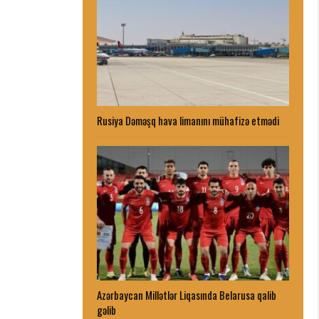
Rusiya Dəməşq hava limanını mühafizə etmədi
Azərbaycan Millətlər Liqasında Belarusa qalib
gəlib