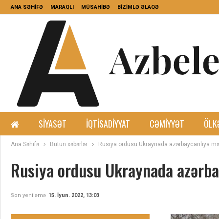
ANA SƏHİFƏ
MARAQLI
MÜSAHİBƏ
BİZİMLƏ ƏLAQƏ
SIYASƏT
İQTISADIYYAT
CƏMIYYƏT
ÖLK
Ana Səhifə
Bütün xəbərlər
Rusiya ordusu Ukraynada azərbaycanlıya mə
Rusiya ordusu Ukraynada azərba
Son yeniləmə
15. İyun. 2022, 13:03