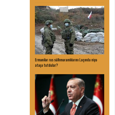
Ermənilər rus sülhməramlılarını Laçında niyə
atəşə tutdular?