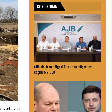
ÇOX OXUNAN
AJB-nin Aran bölgəsi üzrə zona müşavirəsi
keçirilib-VİDEO
ə azərbaycanlı