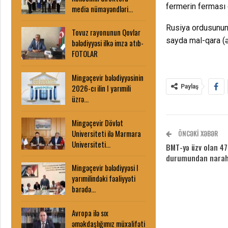
fermerin ferması 
media nümayəndləri…
Rusiya ordusunun
Tovuz rayonunun Qovlar
sayda mal-qara (ə
bələdiyyəsi ilkə imza atıb-
FOTOLAR
Mingəçevir bələdiyyəsinin
2026-cı ilin I yarımili
Paylaş
üzrə…
Mingəçevir Dövlət
Universiteti ilə Marmara
ÖNCƏKI XƏBƏR
Universiteti…
BMT-yə üzv olan 47 
durumundan narah
Mingəçevir bələdiyyəsi I
yarımilindəki fəaliyyəti
barədə…
Avropa ilə sıx
əməkdaşlığımız müxalifəti