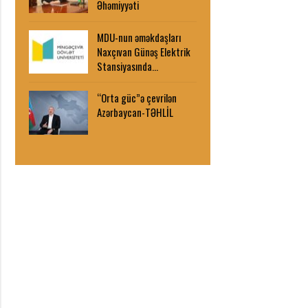
Əhəmiyyəti
MDU-nun əməkdaşları
Naxçıvan Günəş Elektrik
Stansiyasında…
“Orta güc”ə çevrilən
Azərbaycan-TƏHLİL