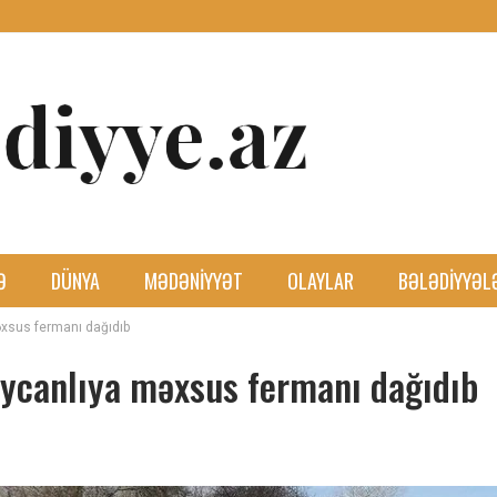
Ə
DÜNYA
MƏDƏNIYYƏT
OLAYLAR
BƏLƏDIYYƏL
xsus fermanı dağıdıb
ycanlıya məxsus fermanı dağıdıb