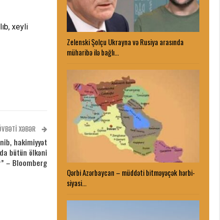
b, xeyli
Zelenski Şolçu Ukrayna və Rusiya arasında
müharibə ilə bağlı…
ÖVBƏTI XƏBƏR
ənib, hakimiyyət
nda bütün ölkəni
r” – Bloomberg
Qərbi Azərbaycan – müddəti bitməyəçək hərbi-
siyasi…