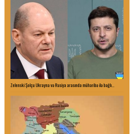
Zelenski Şolçu Ukrayna və Rusiya arasında müharibə ilə bağlı…