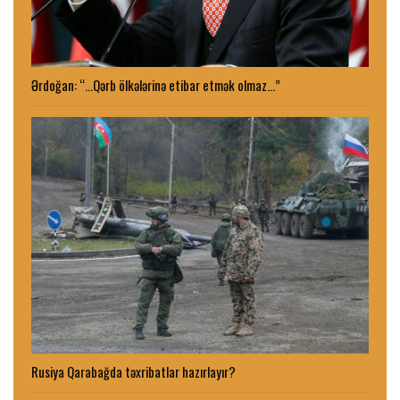
Ərdoğan: “…Qərb ölkələrinə etibar etmək olmaz…”
Rusiya Qarabağda təxribatlar hazırlayır?