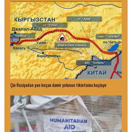
Çin Rusiyadan yan keçən dəmir yolunun tikintisinə başlayır