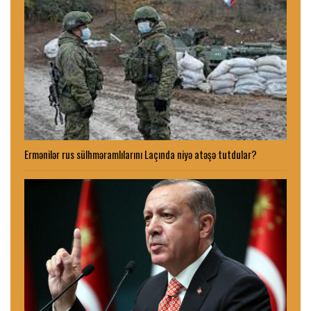
Ermənilər rus sülhməramlılarını Laçında niyə atəşə tutdular?