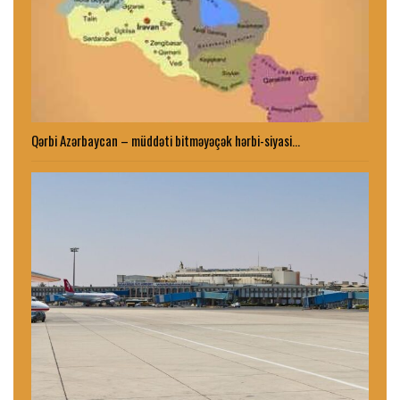
Qərbi Azərbaycan – müddəti bitməyəçək hərbi-siyasi…