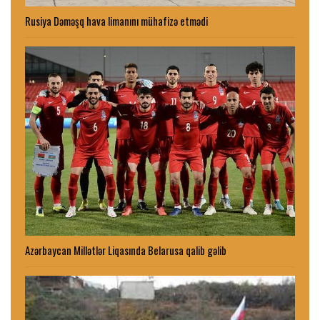
Rusiya Dəməşq hava limanını mühafizə etmədi
Azərbaycan Millətlər Liqasında Belarusa qalib gəlib