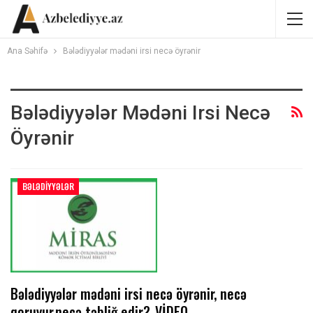
Ana Səhifə
Bələdiyyələr mədəni irsi necə öyrənir
Bələdiyyələr Mədəni Irsi Necə
Öyrənir
BƏLƏDIYYƏLƏR
Bələdiyyələr mədəni irsi necə öyrənir, necə
qoruyur,necə təbliğ edir?-VİDEO