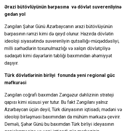
Ərazi bütövlüyünün bərpasına və dövlət suverenliyinə
gedən yol
Zəngilan Şəhər Günü Azərbaycanın ərazi bütövlüyünün
bərpasının rəmzi kimi də qeyd olunur. Hazırda dövlətin
ideoloji siyasətində suverenliyin qutsallığı-müqəddəsliyi,
milli sərhədlərin toxunulmazlığı və xalqın dövlətçiliyə
sədaqəti kimi dəyərlərin təbliği baxımından əhəmiyyət
daşıyır.
Türk dövlətlərinin birliyi fonunda yeni regional güc
məfkurəsi
Zəngilan coğrafi baxımdan Zəngəzur dəhlizinin strateji
qapısı kimi xüsusi yer tutur. Bu fakt Zəngilanı yalnız
Azərbaycan üçün deyil, Türk dünyasının iqtisadi, mədəni və
ideoloji birləşməsi baxımından da mühüm mərkəzə çevirir.
Deməli, Şəhər Günü bu baxımdan Türk birliyi ideyasının