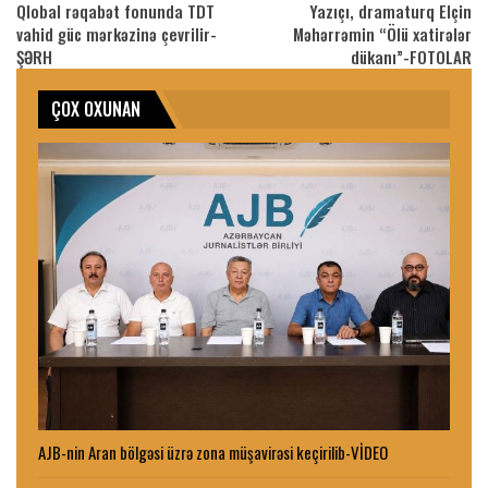
Qlobal rəqabət fonunda TDT
Yazıçı, dramaturq Elçin
vahid güc mərkəzinə çevrilir-
Məhərrəmin “Ölü xatirələr
ŞƏRH
dükanı”-FOTOLAR
ÇOX OXUNAN
AJB-nin Aran bölgəsi üzrə zona müşavirəsi keçirilib-VİDEO