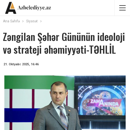
Ana Səhifə
Siyasət
Zəngilan Şəhər Gününün ideoloji
və strateji əhəmiyyəti-TƏHLİL
21. Oktyabr. 2025, 16:46