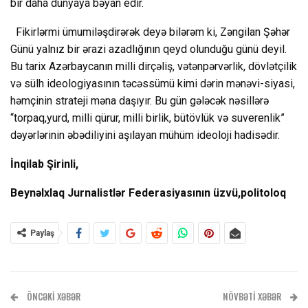
bir daha dünyaya bəyan edir.
Fikirlərmi ümumiləşdirərək deyə bilərəm ki, Zəngilan Şəhər
Günü yalnız bir ərazi azadlığının qeyd olunduğu günü deyil.
Bu tarix Azərbaycanın milli dirçəliş, vətənpərvərlik, dövlətçilik
və sülh ideologiyasının təcəssümü kimi dərin mənəvi-siyasi,
həmçinin strateji məna daşıyır. Bu gün gələcək nəsillərə
“torpaq,yurd, milli qürur, milli birlik, bütövlük və suverenlik”
dəyərlərinin əbədiliyini aşılayan mühüm ideoloji hadisədir.
İnqilab Şirinli,
Beynəlxlaq Jurnalistlər Federasiyasının üzvü,politoloq
Paylaş
ÖNCƏKI XƏBƏR
NÖVBƏTI XƏBƏR