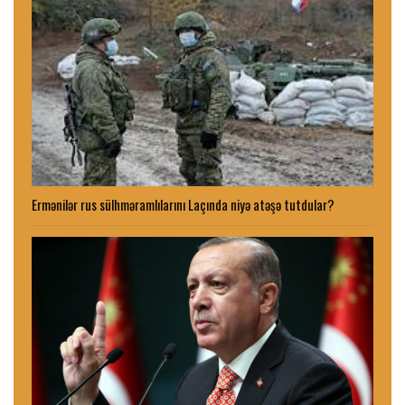
Ermənilər rus sülhməramlılarını Laçında niyə atəşə tutdular?