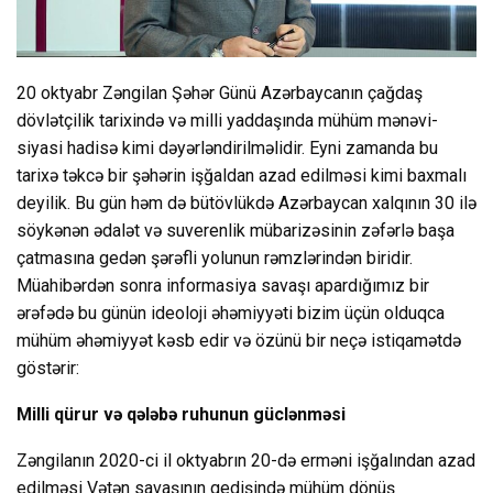
20 oktyabr Zəngilan Şəhər Günü Azərbaycanın çağdaş
dövlətçilik tarixində və milli yaddaşında mühüm mənəvi-
siyasi hadisə kimi dəyərləndirilməlidir. Eyni zamanda bu
tarixə təkcə bir şəhərin işğaldan azad edilməsi kimi baxmalı
deyilik. Bu gün həm də bütövlükdə Azərbaycan xalqının 30 ilə
söykənən ədalət və suverenlik mübarizəsinin zəfərlə başa
çatmasına gedən şərəfli yolunun rəmzlərindən biridir.
Müahibərdən sonra informasiya savaşı apardığımız bir
ərəfədə bu günün ideoloji əhəmiyyəti bizim üçün olduqca
mühüm əhəmiyyət kəsb edir və özünü bir neçə istiqamətdə
göstərir:
Milli qürur və qələbə ruhunun güclənməsi
Zəngilanın 2020-ci il oktyabrın 20-də erməni işğalından azad
edilməsi Vətən savaşının gedişində mühüm dönüş