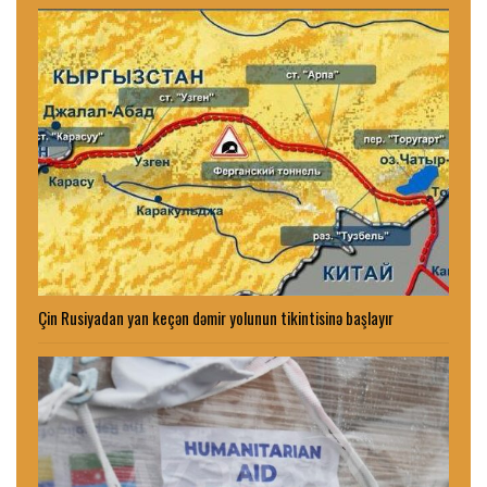
Çin Rusiyadan yan keçən dəmir yolunun tikintisinə başlayır