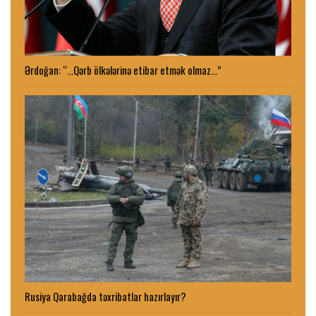
Ərdoğan: “…Qərb ölkələrinə etibar etmək olmaz…”
Rusiya Qarabağda təxribatlar hazırlayır?