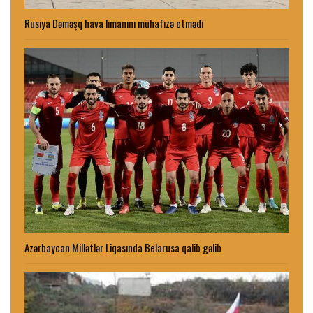
Rusiya Dəməşq hava limanını mühafizə etmədi
Azərbaycan Millətlər Liqasında Belarusa qalib gəlib