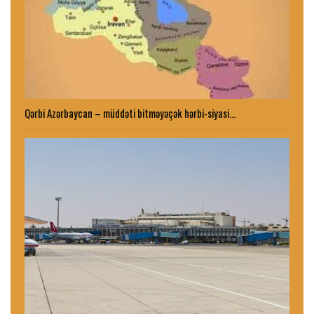
Qərbi Azərbaycan – müddəti bitməyəçək hərbi-siyasi…