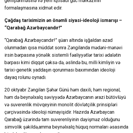
genişlənməsinə və yeni iqtisadi güc mərkəzinin
formalaşmasına xidmət edir.
Çağdaş tariximizin ən önəmli siyasi-ideoloji ismarışı –
“Qarabağ Azərbaycandır!”
“Qarabağ Azərbaycandır!” şüarı altında işğaldan azad
olunmadan qısa müddət sonra Zəngilanda mədəni-mənəvi
irsin bərpasına yönəlik sistemli fəaliyyətlər tarixi ədalətin
bərpası kimi diqqət çəksə də, əslində bu, milli kimliyin və
tarixi-genetik yaddaşın qorunması baxımından ideoloji
dayaq rolunu oynadı.
20 oktyabr Zəngilan Şəhər Günü həm daxili, həm regional,
həm də beynəlxalq səviyyədə Azərbaycanın ərazi bütövlüyü
və suverenlik mövqeyinin monolit dövlətçilik prinsipləri
çərçivəsində ideoloji nümayişidir. Hazırda Azərbaycan
Qarabağ üzərində tam suverenliyinin dəyişməz olduğunu
simvolik şəkildə,amma beynəlxalq hüquq normaları əsasında