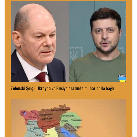
Zelenski Şolçu Ukrayna və Rusiya arasında müharibə ilə bağlı…