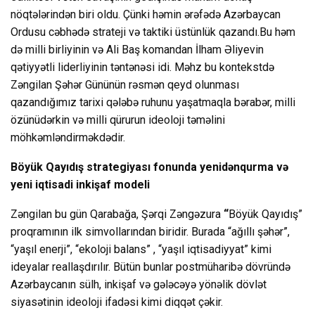
nöqtələrindən biri oldu. Çünki həmin ərəfədə Azərbaycan
Ordusu cəbhədə strateji və taktiki üstünlük qazandı.Bu həm
də milli birliyinin və Ali Baş komandan İlham Əliyevin
qətiyyətli liderliyinin təntənəsi idi. Məhz bu kontekstdə
Zəngilan Şəhər Gününün rəsmən qeyd olunması
qazandığımız tarixi qələbə ruhunu yaşatmaqla bərabər, milli
özünüdərkin və milli qürurun ideoloji təməlini
möhkəmləndirməkdədir.
Böyük Qayıdış strategiyası fonunda yenidənqurma və
yeni iqtisadi inkişaf modeli
Zəngilan bu gün Qarabağa, Şərqi Zəngəzura
“
Böyük Qayıdış”
proqramının ilk simvollarından biridir. Burada “ağıllı şəhər”,
“yaşıl enerji”, “ekoloji balans” , “yaşıl iqtisadiyyat” kimi
ideyalar reallaşdırılır. Bütün bunlar postmüharibə dövründə
Azərbaycanın sülh, inkişaf və gələcəyə yönəlik dövlət
siyasətinin ideoloji ifadəsi kimi diqqət çəkir.