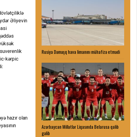
övlətçiliklə
ydər Əliyevin
yasi
üqəddəs
 yüksək
 suverenlik
Rusiya Dəməşq hava limanını mühafizə etmədi
ic-kərpic
i:
əyə hazır olan
eyasının
Azərbaycan Millətlər Liqasında Belarusa qalib
gəlib