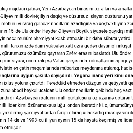
uş müjdəsi gətirən, Yeni Azərbaycan binasını öz əlləri və əməlləri
Əliyev milli dövlətçiliyin dəqiq və qüsursuz işləyən düsturunu yar
 möhürü vuraraq gələcək nəsillərin azadlığına və xoşbəxtliyinə zə
ının 15-də Ulu öndər Heydər Əliyevin Böyük siyasətə qayıdışı milli
iyin necə mühüm əhəmiyyət kəsb etməsini bir daha sübuta yetirdi
 milli tariximizdə daim yüksələn xətt üzrə gedən dayanıqlı inkişaf
, qürurumuzu özümüzə qaytaran Zəfər erasını başlatdı. Ulu öndər
ıq missiyası, onun xalq və Vətən qarşısında xidmətlərinin apogeyi s
övlətin ən çətin məqamlarında mübarizə meydanına atılaraq, hadis
araqlarına uyğun şəkildə dəyişdirdi. Yeganə inanc yeri kimi on
rı
ixlas yoluna çıxartdı. Tərəddüd etmədən düzgün və qətiyyətli qə
ə özünə əbədi heykəl ucaldan Ulu öndər nəsillərin qəlbində heç va
ndırdı. Azərbaycan xalqının milli qurtuluşunu öz üzərinə götürən 
illi lider kimi özünəməxsusluğu ondan ibarətdir ki, o, ümumdünya
rlə yazdırmış şəxsiyyətlərdən fərqli olaraq xilaskarlıq missiyasını i
ının 14-də və 1993-cü il iyun ayının 15-də həyata keçirmiş və liderl
th etmişdir.