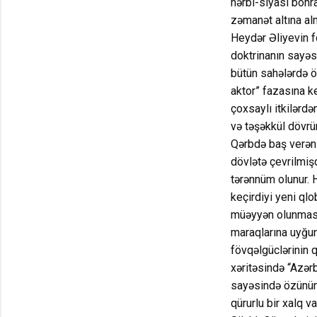
hərbi-siyasi böhr
zəmanət altına al
Heydər Əliyevin f
doktrinanın sayə
bütün sahələrdə ö
aktor” fazasına ke
çoxsaylı itkilərdə
və təşəkkül dövrü
Qərbdə baş verən s
dövlətə çevrilmişd
tərənnüm olunur. H
keçirdiyi yeni qlo
müəyyən olunmasın
maraqlarına uyğun
fövqəlgüclərinin q
xəritəsində “Azər
sayəsində özünün 
qürurlu bir xalq 