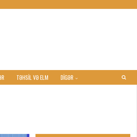
ƏR
TƏHSIL VƏ ELM
DİGƏR