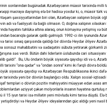
ərinin sonlarından bugünədək Azərbaycanın müasir tarixində milli t
rəqqi məcraya dəyişmiş elə bir hadisə yoxdur ki, o, müasir türk 
təşəm şəxsiyyətlərindən biri olan, Azərbaycan xalqının böyük oğ
vin adı və fəaliyyəti ilə bağlı olmasın. O, doğma xalqının xilaskarı 
rında həyatını təhlükə altına alaraq, onun köməyinə yetişmiş və bü
əsindən bacarıqla gələrək qalib gəlmişdi. 1992-ci ilin iyununda Az
n və tarixi sınaq qarşısında qaldığı bir dövrdə Heydər Əliyev Azər
a sonsuz məhəbbətini və sədaqətini sübuta yetirərək görkəmli zi
ırışına səs verdi. Bütün dahi liderlərin üslubunda cari situasiyanı t
alib gəldi”. Bu, Ulu öndərin böyük siyasətə qayıdışı idi və o, Azər
li tarixini “ona qədər” və “ondan sonra” kimi iki fərqli dövrə böldü.
öyük siyasətə qayıdışı və Azərbaycan Respublikasına ikinci dəfə 
 tarixində yeni bir dövrün başlanğıcı oldu. Xalqın sosial-iqtisadi
işaf templəri o dövrün pozitiv mahiyyətini müəyyən edən əsas ami
roblemlərdən əziyyət çəkən molyonlarla insanın həyatına qurtuluş 
 il 15 iyun tarixi isə millətin yeni mövludu kimi tarixə düşdü. Elə bi
 yetişdirdiyi və Heydər Əliyev ideyalarından güc aldığı yeni nəsil 