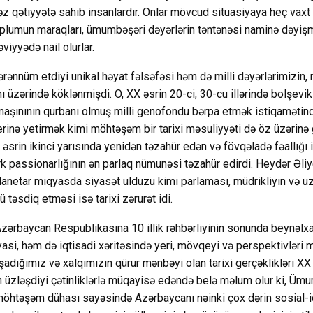
əz qətiyyətə sahib insanlardır. Onlar mövcud situasiyaya heç vax
toplumun maraqları, ümumbəşəri dəyərlərin təntənəsi naminə dəyişm
iyyədə nail olurlar.
rənnüm etdiyi unikal həyat fəlsəfəsi həm də milli dəyərlərimizin, m
 üzərində köklənmişdi. O, XX əsrin 20-ci, 30-cu illərində bolşevik 
aşınının qurbanı olmuş milli genofondu bərpa etmək istiqamətind
yerinə yetirmək kimi möhtəşəm bir tarixi məsuliyyəti də öz üzərin
srin ikinci yarısında yenidən təzahür edən və fövqəladə fəallığı i
k passionarlığının ən parlaq nümunəsi təzahür edirdi. Heydər Əliy
anetar miqyasda siyasət ulduzu kimi parlaması, müdrikliyin və u
 təsdiq etməsi isə tarixi zərurət idi.
zərbaycan Respublikasına 10 illik rəhbərliyinin sonunda beynəl
asi, həm də iqtisadi xəritəsində yeri, mövqeyi və perspektivləri
adığımız və xalqımızın qürur mənbəyi olan tarixi gerçəklikləri XX 
n üzləşdiyi çətinliklərlə müqayisə edəndə belə məlum olur ki, Ümum
öhtəşəm dühası sayəsində Azərbaycanı nəinki çox dərin sosial-i