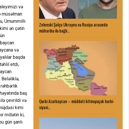
aleyimizi və
və müsəlman
lu, Ümummilli
Zelenski Şolçu Ukrayna və Rusiya arasında
kimi ən çətin
müharibə ilə bağlı…
tün
ərbaycan
baycana və
yalılar başda
əhlil etdi,
baycan
 Beləliklə,
rəhbərlik
 həyatında baş
lə çevrildi və
Qərbi Azərbaycan – müddəti bitməyəçək hərbi-
siyasi…
müjdəsi kimi
r millətin ki,
bu gün şanlı