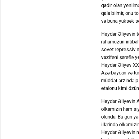
qadir olan yenilm
qala bilmir, onu 
və buna yüksək səv
Heydər Əliyevin tə
ruhumuzun intibahı
sovet repressiv m
vəzifəni şərəflə 
Heydər Əliyev XX ə
Azərbaycan və tür
müddət ərzində pl
etalonu kimi özünü
Heydər Əliyevin A
ölkəmizin həm siy
olundu. Bu gün yaş
illərində ölkəmizi
Heydər Əliyevin m