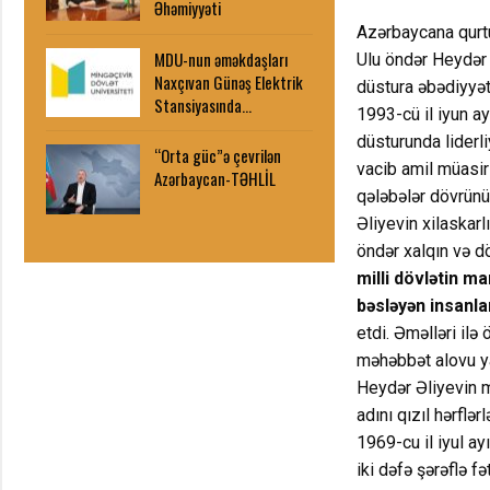
Əhəmiyyəti
Azərbaycana qurtul
MDU-nun əməkdaşları
Ulu öndər Heydər 
Naxçıvan Günəş Elektrik
düstura əbədiyyət
Stansiyasında…
1993-cü il iyun ay
düsturunda liderl
“Orta güc”ə çevrilən
vacib amil müasir
Azərbaycan-TƏHLİL
qələbələr dövrünü
Əliyevin xilaskarl
öndər xalqın və d
milli dövlətin m
bəsləyən insanla
etdi. Əməlləri il
məhəbbət alovu ya
Heydər Əliyevin m
adını qızıl hərflə
1969-cu il iyul ay
iki dəfə şərəflə fə