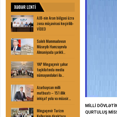
XƏBƏR LENTİ
AJB-nin Aran bölgəsi üzrə
zona müşavirəsi keçirilib-
VİDEO
Saleh Məmmədovun
Müseyib Həmzəyevlə
Almaniyada şərikli…
YAP Mingəçevir şəhər
təşkilatında media
nümayəndələri ilə…
Azərbaycan milli
mətbuatı – 151 illik
inkişaf yolu və müasir…
MİLLİ DÖVLƏTİ
Mingəçevir Turizm
QURTULUŞ MİSS
Kollecinin direktoru