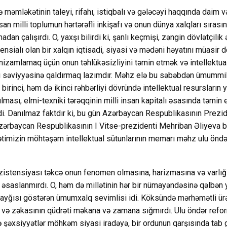
məmləkətinin taleyi, rifahı, istiqbalı və gələcəyi haqqında daim v
an milli toplumun hərtərəfli inkişafı və onun dünya xalqları sırasın
dan çalışırdı. O, yaxşı bilirdi ki, şanlı keçmişi, zəngin dövlətçilik 
nsialı olan bir xalqın iqtisadi, siyasi və mədəni həyatını müasir 
 nizamlamaq üçün onun təhlükəsizliyini təmin etmək və intellektual
ı səviyyəsinə qaldırmaq lazımdır. Məhz elə bu səbəbdən ümummill
rinci, həm də ikinci rəhbərliyi dövründə intellektual resursların y
lması, elmi-texniki tərəqqinin milli insan kapitalı əsasında təmin 
idi. Danılmaz faktdır ki, bu gün Azərbaycan Respublikasının Prezi
zərbaycan Respublikasının I Vitse-prezidenti Mehriban Əliyeva 
ətimizin möhtəşəm intellektual sütunlarının memarı məhz ulu önd
istensiyası təkcə onun fenomen olmasına, harizmasına və varlığ
 əsaslanmırdı. O, həm də millətinin hər bir nümayəndəsinə qəlbən y
 qayğısı göstərən ümumxalq sevimlisi idi. Köksündə mərhəmətli ür
 və zəkasının qüdrəti məkana və zamana sığmırdı. Ulu öndər refo
lə şəxsiyyətlər möhkəm siyasi iradəyə, bir ordunun qarşısında tab