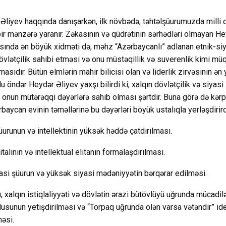
Əliyev haqqında danışarkən, ilk növbədə, təhtəlşüurumuzda milli d
bir mənzərə yaranır. Zəkasının və qüdrətinin sərhədləri olmayan He
şısında ən böyük xidməti də, məhz “Azərbaycanlı” adlanan etnik-si
övlətçilik sahibi etməsi və onu müstəqillik və suverenlik kimi m
sıdır. Bütün elmlərin mahir bilicisi olan və liderlik zirvəsinin ən
lu öndər Heydər Əliyev yaxşı bilirdi ki, xalqın dövlətçilik və siyasi
onun mütərəqqi dəyərlərə sahib olması şərtdir. Buna görə də kərp
aycan evinin təməllərinə bu dəyərləri böyük ustalıqla yerləşdirird
üurunun və intellektinin yüksək həddə çatdırılması.
talının və intellektual elitanın formalaşdırılması.
si şüurun və yüksək siyasi mədəniyyətin bərqərar edilməsi.
, xalqın istiqlaliyyəti və dövlətin ərazi bütövlüyü uğrunda mücadil
dusunun yetişdirilməsi və “Torpaq uğrunda ölən varsa vətəndir” id
məsi.