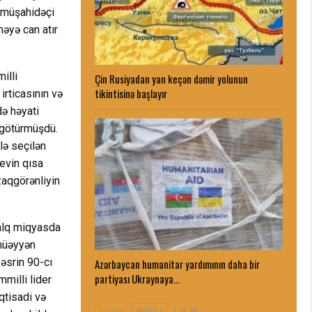
t müşahidəçi
əyə can atır
illi
Çin Rusiyadan yan keçən dəmir yolunun
tikintisinə başlayır
irticasının və
ə həyati
ə götürmüşdü.
lə seçilən
evin qısa
zaqgörənliyin
xalq miqyasda
 müəyyən
əsrin 90-cı
Azərbaycan humanitar yardımının daha bir
partiyası Ukraynaya…
milli lider
qtisadi və
PREV
NEXT
1 of 34