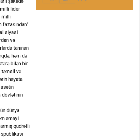
rlı şəkildə
lli lider
milli
m fazasından”
al siyasi
ardan və
rlarda tanınan
ərqdə, həm də
tərə bilən bir
a təmsil və
ərin həyata
yasətin
 dövlətinin
 gün dünya
şəm əməyi
armış qüdrətli
espublikası