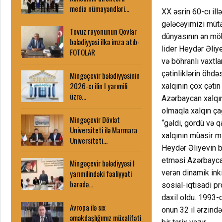
media nümayəndləri…
XX əsrin 60-cı ill
gələcəyimizi mütə
Tovuz rayonunun Qovlar
dünyasının ən möh
bələdiyyəsi ilkə imza atıb-
lider Heydər Əliye
FOTOLAR
və böhranlı vaxtla
çətinliklərin öhd
Mingəçevir bələdiyyəsinin
2026-cı ilin I yarımili
xalqının çox çəti
üzrə…
Azərbaycan xalqın
olmaqla xalqın çağ
Mingəçevir Dövlət
“gəldi, gördü və q
Universiteti ilə Marmara
xalqının müasir mil
Universiteti…
Heydər Əliyevin b
etməsi Azərbaycan
Mingəçevir bələdiyyəsi I
verən dinamik ink
yarımilindəki fəaliyyəti
barədə…
sosial-iqtisadi p
daxil oldu. 1993-cü
Avropa ilə sıx
onun 32 il ərzində
əməkdaşlığımız müxalifəti