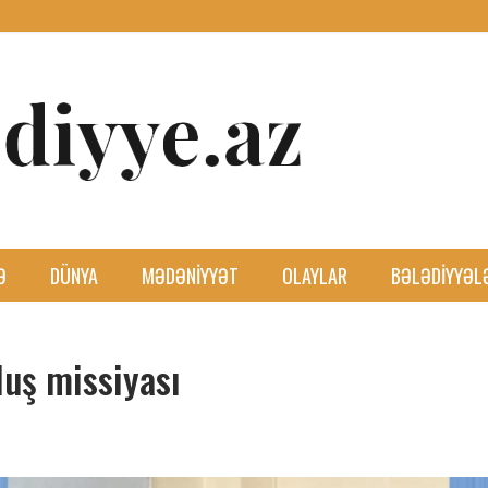
Ə
DÜNYA
MƏDƏNIYYƏT
OLAYLAR
BƏLƏDIYYƏL
luş missiyası