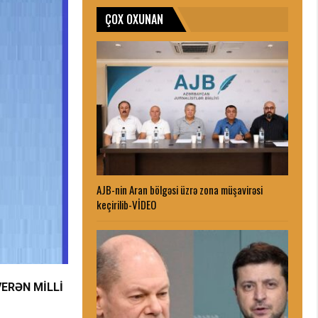
ÇOX OXUNAN
AJB-nin Aran bölgəsi üzrə zona müşavirəsi
keçirilib-VİDEO
ERƏN MİLLİ