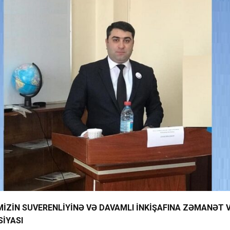
MİZİN SUVERENLİYİNƏ VƏ DAVAMLI İNKİŞAFINA ZƏMANƏT V
İYASI