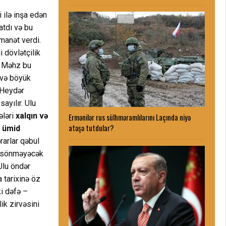
 ilə inşa edən
atdı və bu
manət verdi.
 dövlətçilik
. Məhz bu
 və böyük
 Heydər
ayılır. Ulu
ələri
xalqın və
Ermənilər rus sülhməramlılarını Laçında niyə
atəşə tutdular?
a ümid
rarlar qəbul
xt sönməyəcək
Ulu öndər
 tarixinə öz
ki dəfə –
ik zirvəsini