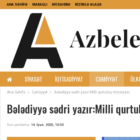
ANA SƏHİFƏ
MARAQLI
MÜSAHİBƏ
BİZİMLƏ ƏLAQƏ
SIYASƏT
İQTISADIYYAT
CƏMIYYƏT
ÖLK
Ana Səhifə
Cəmiyyət
Bələdiyyə sədri yazır:Milli qurtuluş missiyası
Bələdiyyə sədri yazır:Milli qurtu
Son yeniləmə
14. İyun. 2025, 10:30