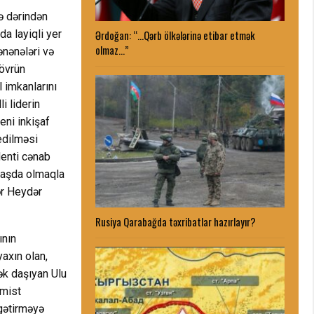
ə dərindən
da layiqli yer
Ərdoğan: “…Qərb ölkələrinə etibar etmək
olmaz…”
ənənələri və
dövrün
 imkanlarını
i liderin
eni inkişaf
edilməsi
denti cənab
başda olmaqla
ər Heydər
Rusiya Qarabağda təxribatlar hazırlayır?
ının
axın olan,
ək daşıyan Ulu
rmist
 gətirməyə