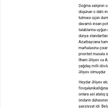
Doğma xalqının və 
düşünən o dahi ins
tutması üçün durma
davamlı insan pote
tələblərinə uyğun
dünya standartlar
Azərbaycana həm bi
mərhələsinə çıxarı
prioritet məsələ 
İlham Əliyev və A
çağdaş milli dövl
Əliyev olmuşdur.
Heydər Əliyev ekz
fövqəlunikallığına
onlara əsl atalıq
öndərin dühasının
şəxsiyyət idi. Be