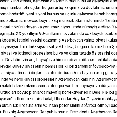
andan xilas etmək, həmçinin ölkəmizin bugününü və gələciyini etiba
maq mümkün olmuşdur. Bu gün artıq xalqımız və dövlətimiz ümummi
ormalaşdırdığı yeni siyasi kursun və uğurlu gələcəyə hesablanmış 
sində ölkəmiz mövcud beynəlxaq münasibətlər sistemində “tanıtı
z qəti sözünü deyən və yenilməz siyasi iradə nümayiş etdirən “fə
çmişdir. XX yüzilliyin 90-ci illərinin əvvələrində çox böyük əzabl
n keçərək istiqlaliyyətini qazanmış Azərbaycan yalnız siyasi kulua
nü yaşayan bir etnik-siyasi subyekt idisə, bu gün ölkəmiz həm Ş
iyasi və iqtisadi proseslərə bu və ya digər tərzdə öz təsirini gös
ir. Dövlətimizin adı, bayrağı və himni indi ən mötəbər təşkilatlard
eydər Əliyev siyasətinin bəhrəsidir ki, bir zamanlar fövqəldövlətl
bal siyasətin qəti diqtəsi ilə oturub-duran Azərbaycan artıq geosi
da və hərbi-siyasi proseslərin Azərbaycan xalqının, Azərbaycan
 şəkildə tənzimlənməsində olduqca vacib rol oynayır və dünyanın
urduqları böyük planlarda müvafiq korrektivlər edir. Beləliklə, bu
byacan” adlı nüfuzlu bir dövlət, Ulu öndər Heydər Əliyevin möhtə
bütün təbii resurslarını və insan potensialını səfərbər etməyi bac
var. Bu xalq Azərbaycan Respublikasının Prezidenti, Azərbaycan R