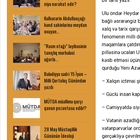
bir tarix yazır.
niyə narahat edir?
Ulu öndər Heydər 
Kəlbəcərin Abdullauşağı
bağlı əsrarəngiz 
kənd sakinlərinə meydan
xalq və tarix qar
oxuyan…
fenomenin milli d
məqamlara çatdırma
“Rəsm otağı” layihəsinin
tanışlıq mərhələsi
pilləsinə ucalan U
uğurla…
kəsb etməsi üçün 
qurduğu Yeni Azərb
Bələdiyyə sədri 15 İyun –
Milli Qurtuluş Günündən
– Xalqın ictimai ş
yazdı
– Güclü insan kapi
MÜTDA müəllimə qarşı
– Cəmiyyətdə siya
qanun pozuntusu edib!?
– Vətənin azadlığı
vətənpərvərlər or
28 May Müstəqillik
Gününün İdeoloji
gerçəkliyə çevril