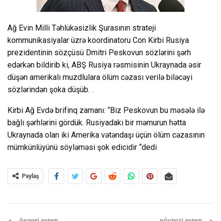
Ağ Evin Milli Təhlükəsizlik Şurasının strateji
kommunikasiyalar üzrə koordinatoru Con Kirbi Rusiya
prezidentinin sözçüsü Dmitri Peskovun sözlərini şərh
edərkən bildirib ki, ABŞ Rusiya rəsmisinin Ukraynada əsir
düşən amerikalı muzdlulara ölüm cəzası verilə biləcəyi
sözlərindən şoka düşüb. .
Kirbi Ağ Evdə brifinq zamanı: “Biz Peskovun bu məsələ ilə
bağlı şərhlərini gördük. Rusiyadakı bir məmurun hətta
Ukraynada olan iki Amerika vətəndaşı üçün ölüm cəzasının
mümkünlüyünü söyləməsi şok edicidir “dedi
Paylaş