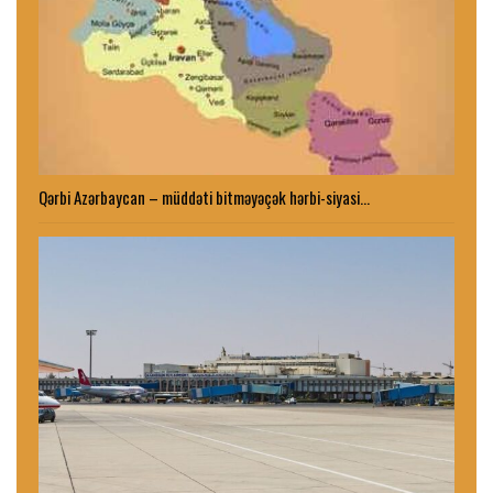
Qərbi Azərbaycan – müddəti bitməyəçək hərbi-siyasi…