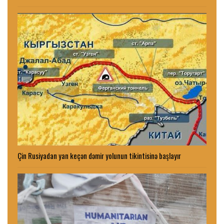
Çin Rusiyadan yan keçən dəmir yolunun tikintisinə başlayır