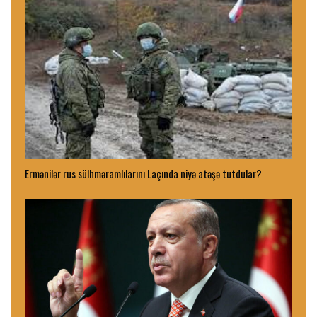
Ermənilər rus sülhməramlılarını Laçında niyə atəşə tutdular?