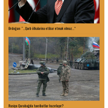
Ərdoğan: “…Qərb ölkələrinə etibar etmək olmaz…”
Rusiya Qarabağda təxribatlar hazırlayır?