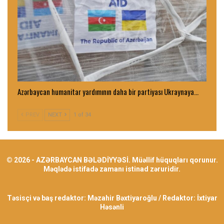
Azərbaycan humanitar yardımının daha bir partiyası Ukraynaya…
PREV
NEXT
1 of 34
© 2026 - AZƏRBAYCAN BƏLƏDİYYƏSİ. Müəllif hüquqları qorunur.
Məqlədə istifadə zamanı istinad zəruridir.
Təsisçi və baş redaktor: Məzahir Bəxtiyaroğlu / Redaktor: İxtiyar
Həsənli