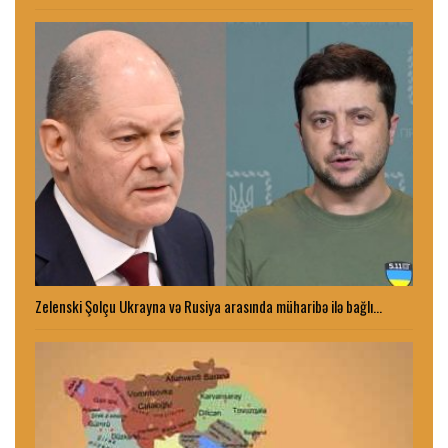
Zelenski Şolçu Ukrayna və Rusiya arasında müharibə ilə bağlı…