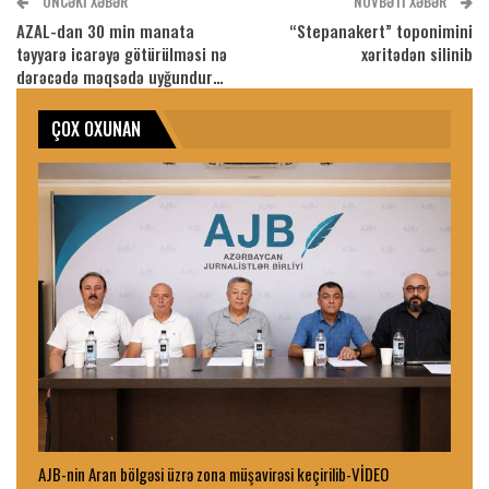
ÖNCƏKI XƏBƏR
NÖVBƏTI XƏBƏR
AZAL-dan 30 min manata
“Stepanakert” toponimini
təyyarə icarəyə götürülməsi nə
xəritədən silinib
dərəcədə məqsədə uyğundur…
ÇOX OXUNAN
AJB-nin Aran bölgəsi üzrə zona müşavirəsi keçirilib-VİDEO