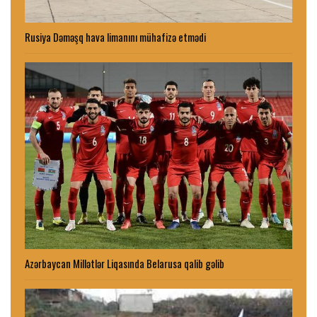
Rusiya Dəməşq hava limanını mühafizə etmədi
Azərbaycan Millətlər Liqasında Belarusa qalib gəlib