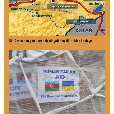
Çin Rusiyadan yan keçən dəmir yolunun tikintisinə başlayır