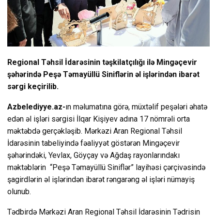
Regional Təhsil İdarəsinin təşkilatçılığı ilə Mingəçevir
şəhərində Peşə Təmayüllü Siniflərin əl işlərindən ibarət
sərgi keçirilib.
Azbelediyye.az-
ın məlumatına görə, müxtəlif peşələri əhatə
edən əl işləri sərgisi İlqar Kişiyev adına 17 nömrəli orta
məktəbdə gerçəkləşib. Mərkəzi Aran Regional Təhsil
İdarəsinin tabeliyində fəaliyyət göstərən Mingəçevir
şəhərindəki, Yevlax, Göyçay və Ağdaş rayonlarındakı
məktəblərin “Peşə Təmayüllü Siniflər” layihəsi çərçivəsində
şagirdlərin əl işlərindən ibarət rəngarəng əl işləri nümayiş
olunub.
Tədbirdə Mərkəzi Aran Regional Təhsil İdarəsinin Tədrisin