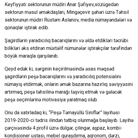
Keyfiyyəti sektorunun müdiri Anar Şəfiyev,sözügedən
sektorun məsul əməkdaşları, Mingəçevir şəhəri üzrə Təhsil
sektorunun müdiri Rüstəm Aslanov, media nümayəndələri və
qonaqlar iştirak edib.
Şagirdlərin yaradıcılıq bacarıqlarını və əldə etdikləri təcrübi
bilikləri əks etdirən müxtəlif nümunələr iştirakçılar tərəfindən
böyük maraqla qarşılanıb.
Qeyd edək ki, sərginin keçirilməsində əsas məqsəd
şagirdlərin peşə bacarıqlarını və yaradıcılıq potensialını
nümayiş etdirmək, onların əmək bazarına hazırlıq səviyyəsini
artırmaq, peşə təhsilinə marağı təşviq etmək və gələcək
peşə seçimlərinə motivasiya yaratmaq olub.
Onu da xatırladaq ki, “Peşə Təmayüllü Siniflər” layihəsi
2019-2020-ci tədris ilindən tətbiq olunmağa başlayıb. Layihə
çərçivəsində 4 profil üzrə dülgər, çilingər, aşpaz, kombi-
kondisioner ustası, mebel quraşdırma, aqronom, dərzi,