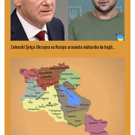
Zelenski Şolçu Ukrayna və Rusiya arasında müharibə ilə bağlı…