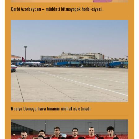
Qərbi Azərbaycan – müddəti bitməyəçək hərbi-siyasi…
Rusiya Dəməşq hava limanını mühafizə etmədi