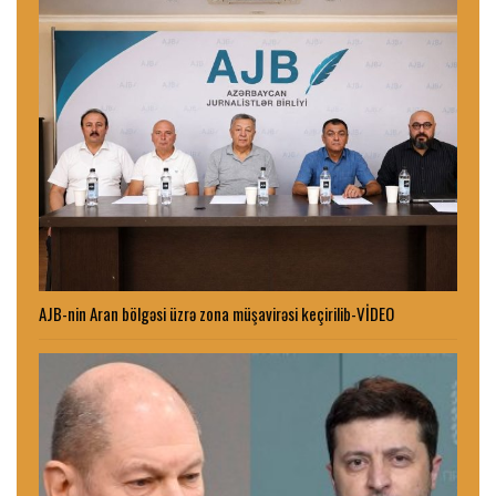
AJB-nin Aran bölgəsi üzrə zona müşavirəsi keçirilib-VİDEO