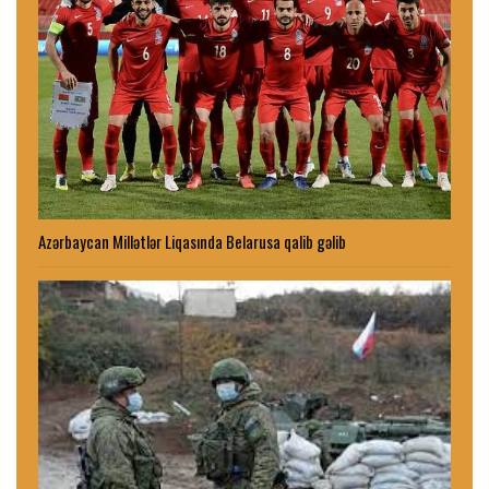
Azərbaycan Millətlər Liqasında Belarusa qalib gəlib