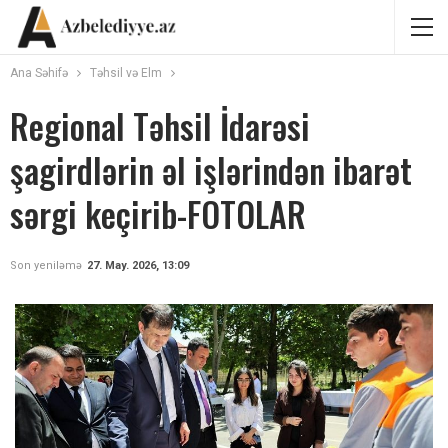
Ana Səhifə
Təhsil və Elm
Regional Təhsil İdarəsi
şagirdlərin əl işlərindən ibarət
sərgi keçirib-FOTOLAR
Son yeniləmə
27. May. 2026, 13:09