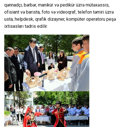
qənnadçı, bərbər, manikür və pedikür üzrə mütəxəssis,
ofisiant və barista, foto və videoqraf, telefon təmiri üzrə
usta, helpdesk, qrafik dizayner, kompüter operatoru peşə
ixtisasları tədris edilir.