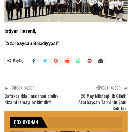
İxtiyar Həsənli,
“Azərbaycan Bələdiyyəsi”
Paylaş
ÖNCƏKI XƏBƏR
NÖVBƏTI XƏBƏR
Cəfakeşliklə ilmələnən ömür-
28 May Müstəqillik Günü:
Nizami İsmayılov kimdir?
Azərbaycan Tarixinin Şanlı
Səhifəsi
ÇOX OXUNAN