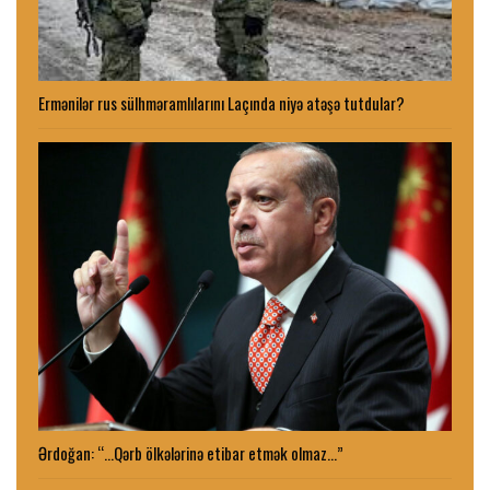
Ermənilər rus sülhməramlılarını Laçında niyə atəşə tutdular?
Ərdoğan: “…Qərb ölkələrinə etibar etmək olmaz…”