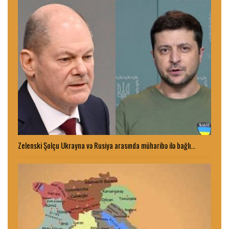
Zelenski Şolçu Ukrayna və Rusiya arasında müharibə ilə bağlı…