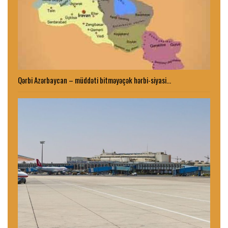
Qərbi Azərbaycan – müddəti bitməyəçək hərbi-siyasi…