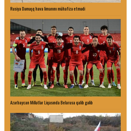
Rusiya Dəməşq hava limanını mühafizə etmədi
Azərbaycan Millətlər Liqasında Belarusa qalib gəlib