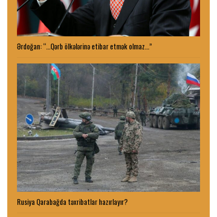
Ərdoğan: “…Qərb ölkələrinə etibar etmək olmaz…”
Rusiya Qarabağda təxribatlar hazırlayır?