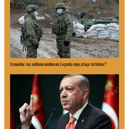
Ermənilər rus sülhməramlılarını Laçında niyə atəşə tutdular?