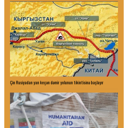
Çin Rusiyadan yan keçən dəmir yolunun tikintisinə başlayır