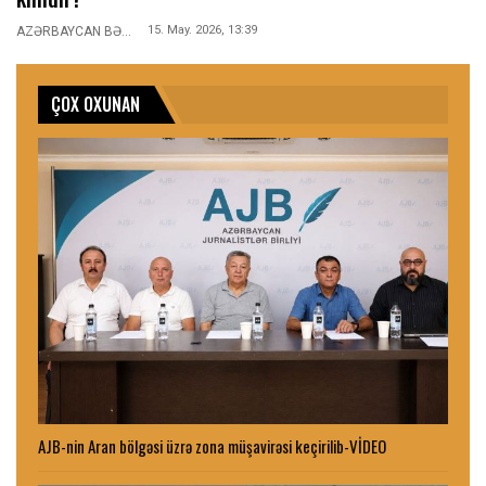
15. May. 2026, 13:39
AZƏRBAYCAN BƏLƏDİYYƏSİ
ÇOX OXUNAN
AJB-nin Aran bölgəsi üzrə zona müşavirəsi keçirilib-VİDEO