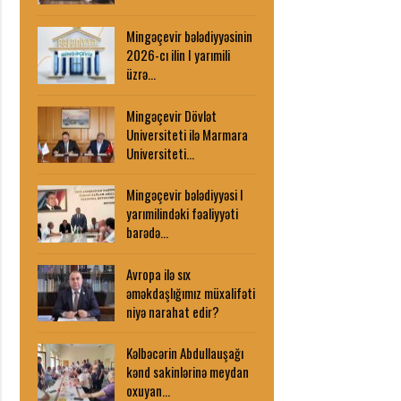
Mingəçevir bələdiyyəsinin
2026-cı ilin I yarımili
üzrə…
Mingəçevir Dövlət
Universiteti ilə Marmara
Universiteti…
Mingəçevir bələdiyyəsi I
yarımilindəki fəaliyyəti
barədə…
Avropa ilə sıx
əməkdaşlığımız müxalifəti
niyə narahat edir?
Kəlbəcərin Abdullauşağı
kənd sakinlərinə meydan
oxuyan…