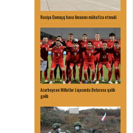
Rusiya Dəməşq hava limanını mühafizə etmədi
Azərbaycan Millətlər Liqasında Belarusa qalib
gəlib