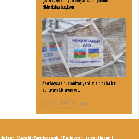
Çin Rusiyadan yan keçən dəmir yolunun
tikintisinə başlayır
Azərbaycan humanitar yardımının daha bir
partiyası Ukraynaya…
PREV
NEXT
1 of 34
edaktor: Məzahir Bəxtiyaroğlu / Redaktor: İxtiyar Həsənli