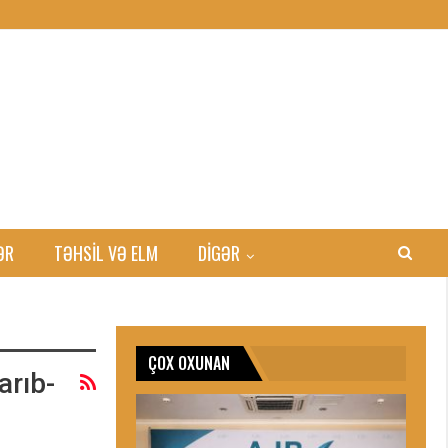
ƏR
TƏHSIL VƏ ELM
DİGƏR
ÇOX OXUNAN
arıb-