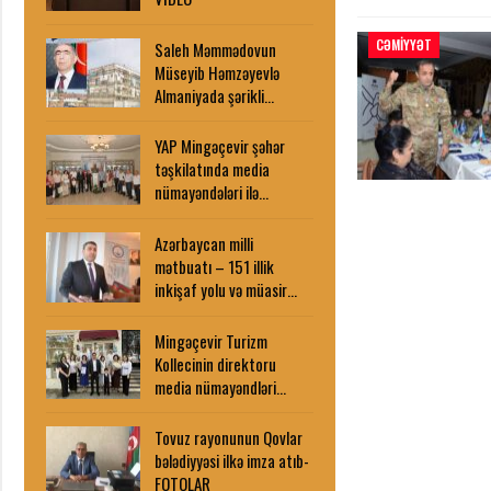
CƏMIYYƏT
Saleh Məmmədovun
Müseyib Həmzəyevlə
Almaniyada şərikli…
YAP Mingəçevir şəhər
təşkilatında media
nümayəndələri ilə…
Azərbaycan milli
mətbuatı – 151 illik
inkişaf yolu və müasir…
Mingəçevir Turizm
Kollecinin direktoru
media nümayəndləri…
Tovuz rayonunun Qovlar
bələdiyyəsi ilkə imza atıb-
FOTOLAR