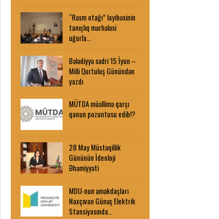
“Rəsm otağı” layihəsinin
tanışlıq mərhələsi
uğurla…
Bələdiyyə sədri 15 İyun –
Milli Qurtuluş Günündən
yazdı
MÜTDA müəllimə qarşı
qanun pozuntusu edib!?
28 May Müstəqillik
Gününün İdeoloji
Əhəmiyyəti
MDU-nun əməkdaşları
Naxçıvan Günəş Elektrik
Stansiyasında…