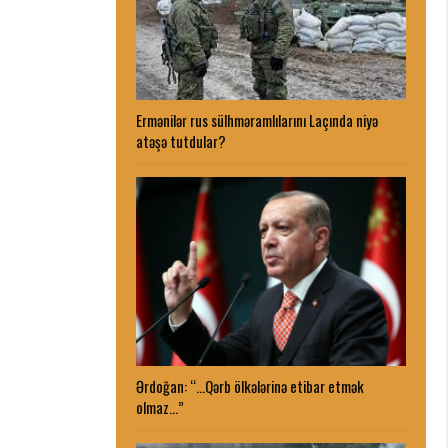
Ermənilər rus sülhməramlılarını Laçında niyə
atəşə tutdular?
Ərdoğan: “…Qərb ölkələrinə etibar etmək
olmaz…”