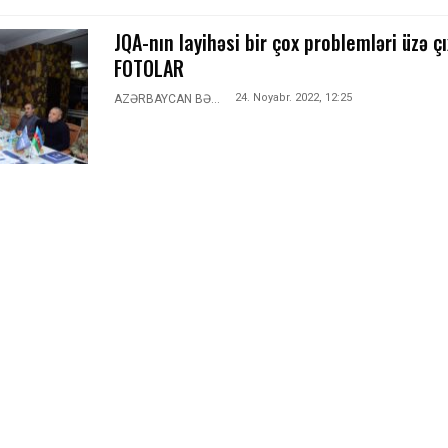
JQA-nın layihəsi bir çox problemləri üzə çı
FOTOLAR
24. Noyabr. 2022, 12:25
AZƏRBAYCAN BƏLƏDİYYƏSİ