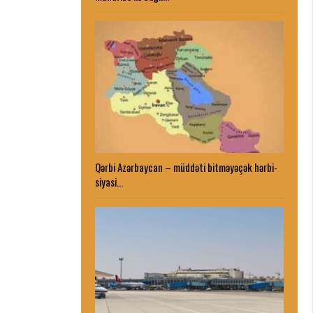
Qərbi Azərbaycan – müddəti bitməyəçək hərbi-
siyasi…