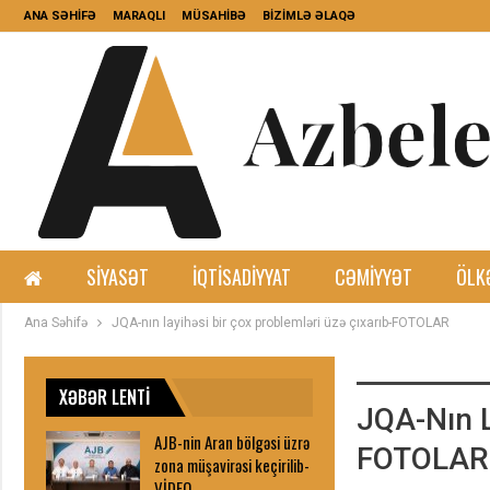
ANA SƏHİFƏ
MARAQLI
MÜSAHİBƏ
BİZİMLƏ ƏLAQƏ
SIYASƏT
İQTISADIYYAT
CƏMIYYƏT
ÖLK
Ana Səhifə
JQA-nın layihəsi bir çox problemləri üzə çıxarıb-FOTOLAR
XƏBƏR LENTİ
JQA-Nın L
AJB-nin Aran bölgəsi üzrə
FOTOLAR
zona müşavirəsi keçirilib-
VİDEO