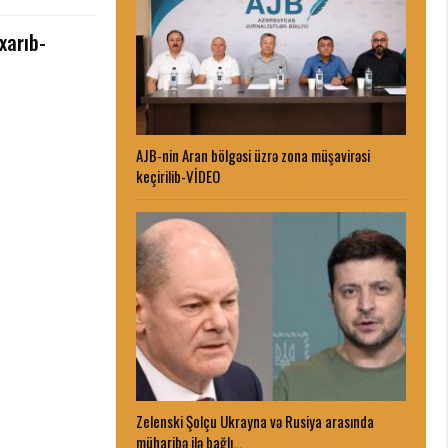
xarıb-
AJB-nin Aran bölgəsi üzrə zona müşavirəsi
keçirilib-VİDEO
Zelenski Şolçu Ukrayna və Rusiya arasında
müharibə ilə bağlı…