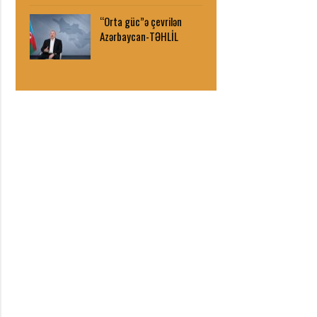
“Orta güc”ə çevrilən
Azərbaycan-TƏHLİL